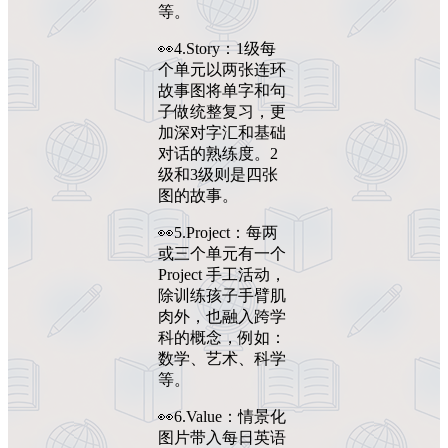
等。
👀4.Story：1级每
个单元以两张连环
故事图将单字和句
子做统整复习，更
加深对字汇和基础
对话的熟练度。2
级和3级则是四张
图的故事。
👀5.Project：每两
或三个单元有一个
Project 手工活动，
除训练孩子手臂肌
肉外，也融入跨学
科的概念，例如：
数学、艺术、科学
等。
👀6.Value：情景化
图片带入每日英语