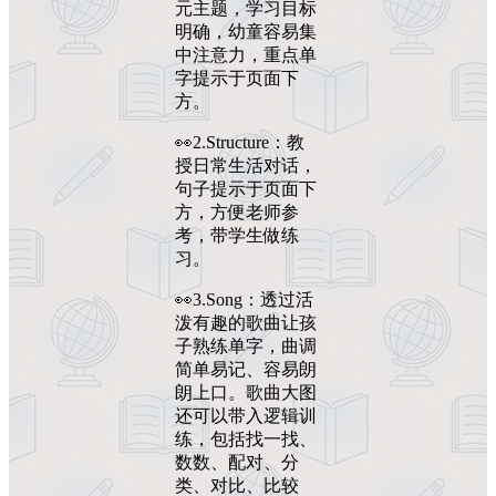
元主题，学习目标
明确，幼童容易集
中注意力，重点单
字提示于页面下
方。
👀2.Structure：教
授日常生活对话，
句子提示于页面下
方，方便老师参
考，带学生做练
习。
👀3.Song：透过活
泼有趣的歌曲让孩
子熟练单字，曲调
简单易记、容易朗
朗上口。歌曲大图
还可以带入逻辑训
练，包括找一找、
数数、配对、分
类、对比、比较