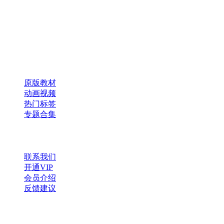
咿呀启蒙 —— 专注于儿童教育资源分享，为您提供优质的绘
本、课件、动画等学习资料。
×
扫码添加微信
快速导航
原版教材
动画视频
热门标签
专题合集
帮助与支持
联系我们
开通VIP
会员介绍
反馈建议
微信公众号