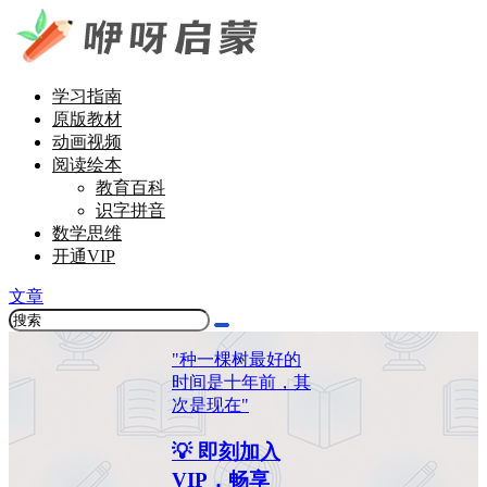
学习指南
原版教材
动画视频
阅读绘本
教育百科
识字拼音
数学思维
开通VIP
文章
"种一棵树最好的
时间是十年前，其
次是现在"
💡 即刻加入
VIP，畅享