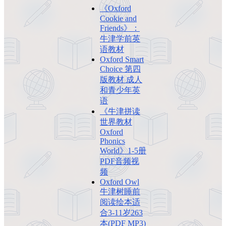
《Oxford
Cookie and
Friends》：
牛津学前英
语教材
Oxford Smart
Choice 第四
版教材 成人
和青少年英
语
《牛津拼读
世界教材
Oxford
Phonics
World》1-5册
PDF音频视
频
Oxford Owl
牛津树睡前
阅读绘本适
合3-11岁263
本(PDF MP3)