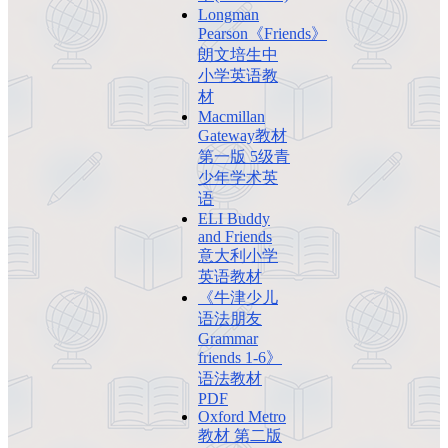
Longman
Pearson《Friends》
朗文培生中
小学英语教
材
Macmillan
Gateway教材
第一版 5级青
少年学术英
语
ELI Buddy
and Friends
意大利小学
英语教材
《牛津少儿
语法朋友
Grammar
friends 1-6》
语法教材
PDF
Oxford Metro
教材 第二版