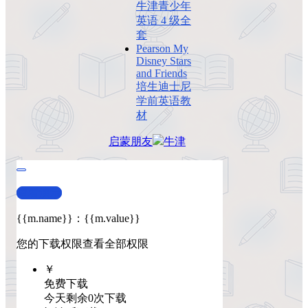
牛津青少年
英语 4 级全
套
Pearson My
Disney Stars
and Friends
培生迪士尼
学前英语教
材
启蒙
朋友
牛津
查看演示
{{m.name}}
：
{{m.value}}
您的下载权限
查看全部权限
￥
免费下载
今天剩余0次下载