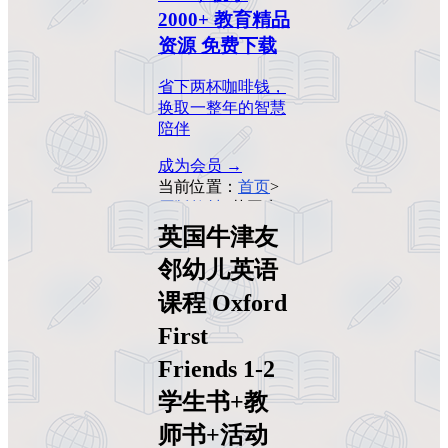
2000+ 教育精品
资源 免费下载
省下两杯咖啡钱，
换取一整年的智慧
陪伴
成为会员 →
当前位置：
首页
>
原版教材
>
英国牛
津友邻幼儿英语课
英国牛津友
程 Oxford First
邻幼儿英语
Friends 1-2 学生书
+教师书+活动课教
课程 Oxford
材
First
Friends 1-2
学生书+教
师书+活动