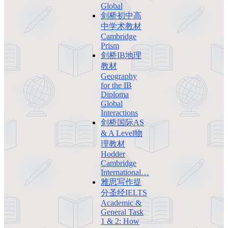
Global
剑桥初中高
中学术教材
Cambridge
Prism
剑桥IB地理
教材
Geography
for the IB
Diploma
Global
Interactions
剑桥国际AS
& A Level物
理教材
Hodder
Cambridge
International…
雅思写作提
分圣经IELTS
Academic &
General Task
1 & 2: How