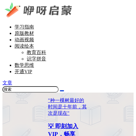
学习指南
原版教材
动画视频
阅读绘本
教育百科
识字拼音
数学思维
开通VIP
文章
"种一棵树最好的
时间是十年前，其
次是现在"
💡 即刻加入
VIP，畅享