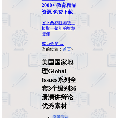
2000+ 教育精品
资源 免费下载
省下两杯咖啡钱，
换取一整年的智慧
陪伴
成为会员 →
当前位置：
首页
>
原版教材
>
美国国
家地理Global
美国国家地
Issues系列全套3个
理Global
级别36册演讲辩论
优秀素材
Issues系列全
套3个级别36
册演讲辩论
优秀素材
原版教材