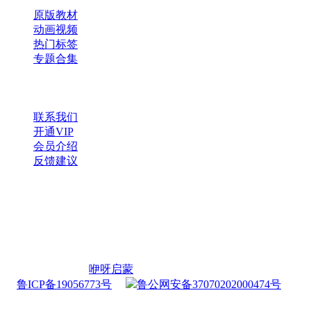
原版教材
动画视频
热门标签
专题合集
帮助与支持
联系我们
开通VIP
会员介绍
反馈建议
微信公众号
扫一扫，获取更多资源
Copyright © 2026
咿呀启蒙
・
鲁ICP备19056773号
・
鲁公网安备37070202000474号
查询 28 次，耗时 0.2697 秒