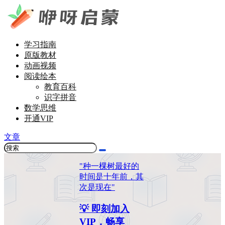
学习指南
原版教材
动画视频
阅读绘本
教育百科
识字拼音
数学思维
开通VIP
文章
"种一棵树最好的
时间是十年前，其
次是现在"
💡 即刻加入
VIP，畅享