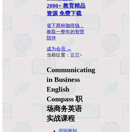
2000+ 教育精品
资源 免费下载
省下两杯咖啡钱，
换取一整年的智慧
陪伴
成为会员 →
当前位置：
首页
>
原版教材
>
Communicating in
Communicating
Business English
Compass 职场商务
in Business
英语实战课程
English
Compass 职
场商务英语
实战课程
原版教材