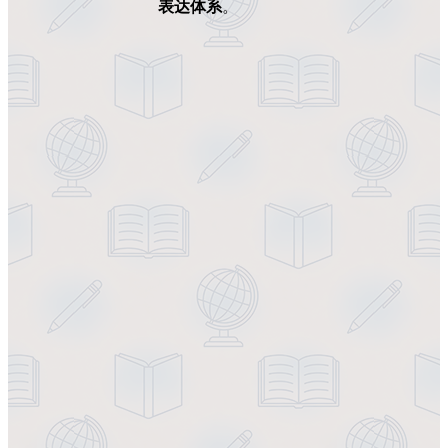
表达体系
。