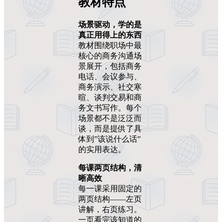
教材特点
场景驱动，学的是
真正用得上的东西
教材围绕职场中最
核心的商务沟通场
景展开，包括商务
电话、会议参与、
商务演示、社交寒
暄、谈判交易和商
务文书写作。每个
场景都不是泛泛而
谈，而是提供了具
体到”该说什么话”
的实用表达。
每课两页结构，清
晰高效
每一课采用固定的
两页结构——左页
讲解，右页练习。
一页看完该知道的