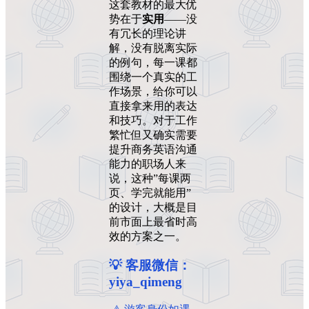
这套教材的最大优
势在于
实用
——没
有冗长的理论讲
解，没有脱离实际
的例句，每一课都
围绕一个真实的工
作场景，给你可以
直接拿来用的表达
和技巧。对于工作
繁忙但又确实需要
提升商务英语沟通
能力的职场人来
说，这种”每课两
页、学完就能用”
的设计，大概是目
前市面上最省时高
效的方案之一。
💡 客服微信：
yiya_qimeng