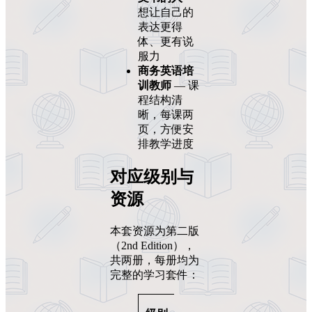
想让自己的
表达更得
体、更有说
服力
商务英语培
训教师
— 课
程结构清
晰，每课两
页，方便安
排教学进度
对应级别与
资源
本套资源为第二版
（2nd Edition），
共两册，每册均为
完整的学习套件：
定
包含内