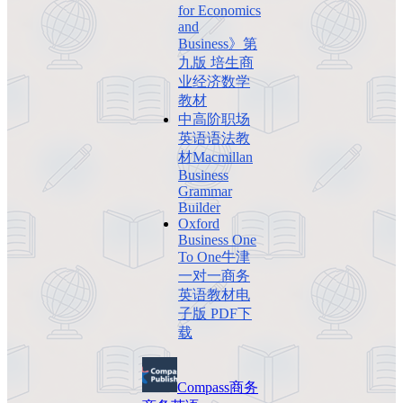
for Economics
and
Business》第
九版 培生商
业经济数学
教材
中高阶职场
英语语法教
材Macmillan
Business
Grammar
Builder
Oxford
Business One
To One牛津
一对一商务
英语教材电
子版 PDF下
载
Compass
商务