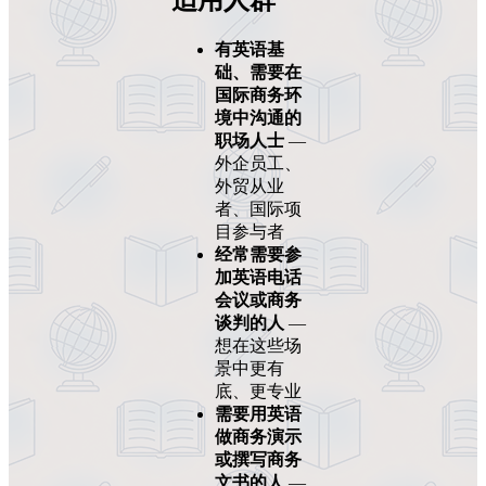
有英语基
础、需要在
国际商务环
境中沟通的
职场人士
—
外企员工、
外贸从业
者、国际项
目参与者
经常需要参
加英语电话
会议或商务
谈判的人
—
想在这些场
景中更有
底、更专业
需要用英语
做商务演示
或撰写商务
文书的人
—