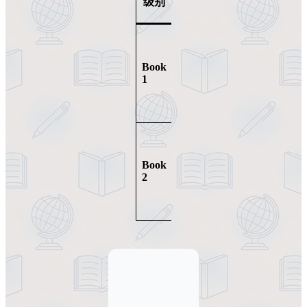
级别
位
容
基
础
学生用
商
书 + 配
Book
1
务
套音频
沟
（MP3）
通
进
阶
学生用
商
书 + 配
Book
2
务
套音频
沟
（MP3）
通