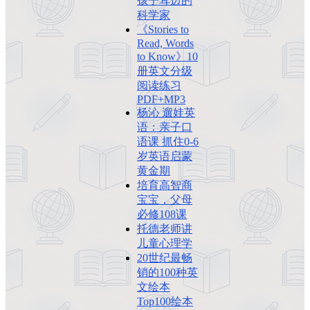
孩子耳边的
科学家
《Stories to
Read, Words
to Know》10
册英文分级
阅读练习
PDF+MP3
杨沁 遛娃英
语：亲子口
语课 抓住0-6
岁英语启蒙
黄金期
培育高智商
宝宝，父母
必修108课
托德老师讲
儿童心理学
20世纪最畅
销的100种英
文绘本
Top100绘本