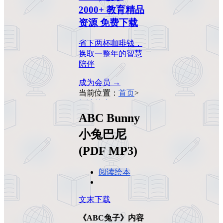
2000+ 教育精品
资源 免费下载
省下两杯咖啡钱，
换取一整年的智慧
陪伴
成为会员 →
当前位置：
首页
>
阅读绘本
>
ABC
Bunny小兔巴尼
ABC Bunny
(PDF MP3)
小兔巴尼
(PDF MP3)
阅读绘本
文末下载
《ABC兔子》内容