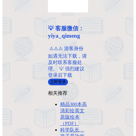
💡 客服微信：
yiya_qimeng
️ ⚠️⚠️⚠️ 游客身份
如遇无法下载，请
及时联系客服处
理。 💡 强烈建议
登录后下载
立即登录
相关推荐
精品300本高
清彩绘英文
原版绘本
（PDF）
科学队长，