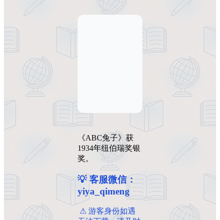
《ABC兔子》获
1934年纽伯瑞奖银
奖。
💡 客服微信：
yiya_qimeng
️ ️⚠ 游客身份如遇