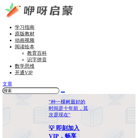
学习指南
原版教材
动画视频
阅读绘本
教育百科
识字拼音
数学思维
开通VIP
文章
"种一棵树最好的
时间是十年前，其
次是现在"
💡 即刻加入
VIP，畅享