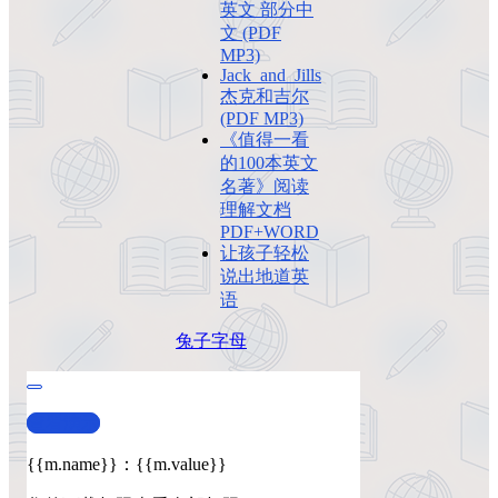
英文 部分中
文 (PDF
MP3)
Jack_and_Jills
杰克和吉尔
(PDF MP3)
《值得一看
的100本英文
名著》阅读
理解文档
PDF+WORD
让孩子轻松
说出地道英
语
兔子
字母
查看演示
{{m.name}}
：
{{m.value}}