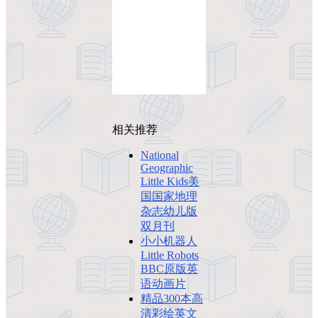
相关推荐
National
Geographic
Little Kids美
国国家地理
杂志幼儿版
双月刊
小小机器人
Little Robots
BBC原版英
语动画片
精品300本高
清彩绘英文