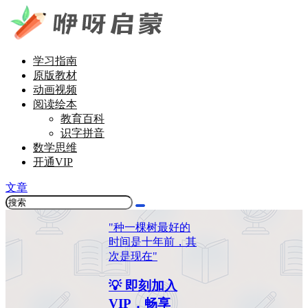
学习指南
原版教材
动画视频
阅读绘本
教育百科
识字拼音
数学思维
开通VIP
文章
"种一棵树最好的
时间是十年前，其
次是现在"
💡 即刻加入
VIP，畅享