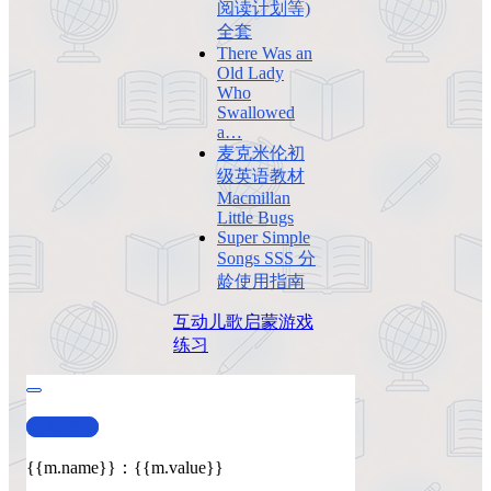
阅读计划等)
全套
There Was an
Old Lady
Who
Swallowed
a…
麦克米伦初
级英语教材
Macmillan
Little Bugs
Super Simple
Songs SSS 分
龄使用指南
互动
儿歌
启蒙
游戏
练习
查看演示
{{m.name}}
：
{{m.value}}