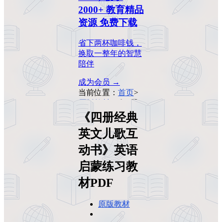
2000+ 教育精品
资源 免费下载
省下两杯咖啡钱，
换取一整年的智慧
陪伴
成为会员 →
当前位置：
首页
>
原版教材
>
《四册
经典英文儿歌互动
《四册经典
书》英语启蒙练习
英文儿歌互
教材PDF
动书》英语
启蒙练习教
材PDF
原版教材