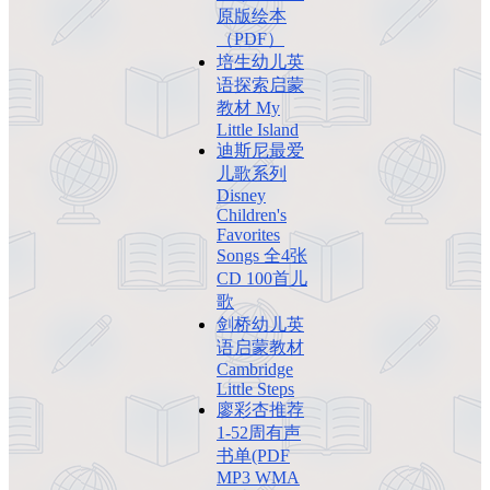
原版绘本
（PDF）
培生幼儿英
语探索启蒙
教材 My
Little Island
迪斯尼最爱
儿歌系列
Disney
Children's
Favorites
Songs 全4张
CD 100首儿
歌
剑桥幼儿英
语启蒙教材
Cambridge
Little Steps
廖彩杏推荐
1-52周有声
书单(PDF
MP3 WMA