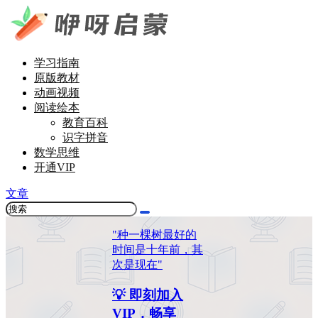
学习指南
原版教材
动画视频
阅读绘本
教育百科
识字拼音
数学思维
开通VIP
文章
"种一棵树最好的
时间是十年前，其
次是现在"
💡 即刻加入
VIP，畅享