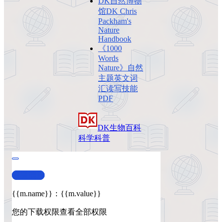
DK自然博物
馆DK Chris
Packham's
Nature
Handbook
《1000
Words
Nature》自然
主题英文词
汇读写技能
PDF
DK
生物
百科
科学科普
查看演示
{{m.name}}
：
{{m.value}}
您的下载权限
查看全部权限