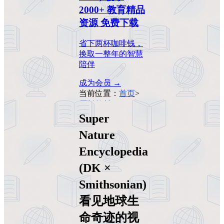
2000+ 教育精品
资源 免费下载
省下两杯咖啡钱，
换取一整年的智慧
陪伴
成为会员 →
当前位置：
首页
>
原版教材
>
Super
Nature
Super
Encyclopedia (DK ×
Smithsonian)看见地
Nature
球生命奇迹的视觉
Encyclopedia
百科
(DK ×
Smithsonian)
看见地球生
命奇迹的视