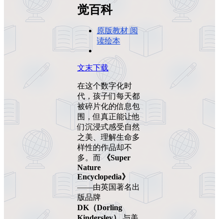
觉百科
原版教材
阅
读绘本
文末下载
在这个数字化时
代，孩子们每天都
被碎片化的信息包
围，但真正能让他
们沉浸式感受自然
之美、理解生命多
样性的作品却不
多。而
《Super
Nature
Encyclopedia》
——由英国著名出
版品牌
DK（Dorling
Kindersley）
与美