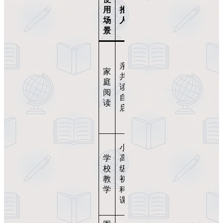
用
推荐
建议
场
人群
方式
景
每天
一
亲子
家
章，
共
庭
结合
读、
阅
纪录
自然
读
片延
启蒙
伸学
习
作为
小学
自然
学
高年
单元
校
级至
的视
教
初中
觉补
学
科学
充材
课
料