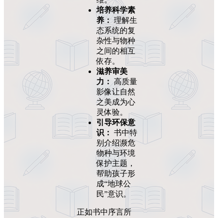
培养科学素
养：
理解生
态系统的复
杂性与物种
之间的相互
依存。
滋养审美
力：
高质量
影像让自然
之美成为心
灵体验。
引导环保意
识：
书中特
别介绍濒危
物种与环境
保护主题，
帮助孩子形
成“地球公
民”意识。
正如书中序言所