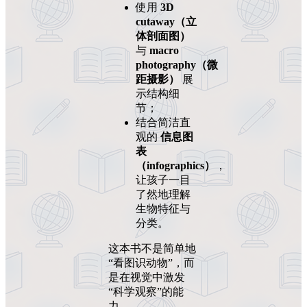
使用
3D
cutaway（立
体剖面图）
与
macro
photography（微
距摄影）
展
示结构细
节；
结合简洁直
观的
信息图
表
（infographics）
，
让孩子一目
了然地理解
生物特征与
分类。
这本书不是简单地
“看图识动物”，而
是在视觉中激发
“科学观察”的能
力。