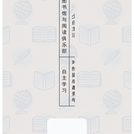
图
书
馆
可用
少儿
与
于讲
自然
阅
座或
主题
读
展示
活动
俱
阅读
乐
部
对自
用于
然与
观察
自
摄影
笔记
主
感兴
与科
学
趣的
学项
习
青少
目研
年
究