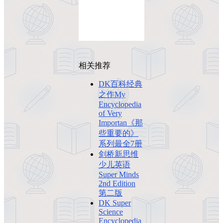
相关推荐
DK百科经典
之作My
Encyclopedia
of Very
Importan《那
些重要的》
系列最全7册
剑桥新思维
少儿英语
Super Minds
2nd Edition
第二版
DK Super
Science
Encyclopedia