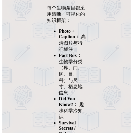
每个生物条目都采
用清晰、可视化的
知识框架：
Photo +
Caption：
高
清图片与特
征标注
Fact Box：
生物学分类
（界、门、
纲、目、
科）与尺
寸、栖息地
信息
Did You
Know?：
趣
味科学冷知
识
Survival
Secrets /