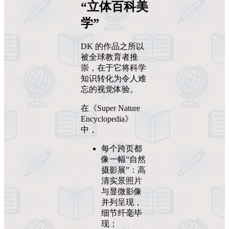
“立体百科美
学”
DK 的作品之所以
被全球教育者推
崇，在于它将科学
知识转化为令人难
忘的视觉体验。
在《Super Nature
Encyclopedia》
中，
每个跨页都
像一幅“自然
摄影展”：高
清实景照片
与显微影像
并列呈现，
细节纤毫毕
现；