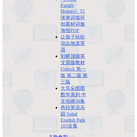
Family
Houses》55
张单词墙环
创素材词族
海报PDF
让孩子轻松
说出地道英
语
剑桥顶级英
文原版教材
Unlock 第一
版 第二版 第
三版
大耳朵图图
数学系列 中
文动画30集
色拉英语乐
园 Salad
English Park
103全集