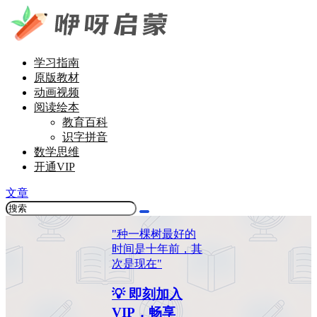
学习指南
原版教材
动画视频
阅读绘本
教育百科
识字拼音
数学思维
开通VIP
文章
"种一棵树最好的
时间是十年前，其
次是现在"
💡 即刻加入
VIP，畅享