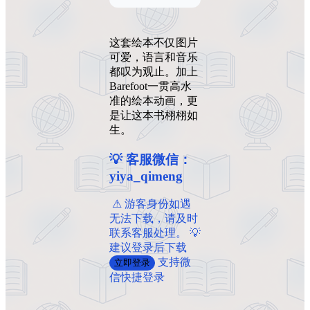
这套绘本不仅图片
可爱，语言和音乐
都叹为观止。加上
Barefoot一贯高水
准的绘本动画，更
是让这本书栩栩如
生。
💡 客服微信：
yiya_qimeng
️ ️⚠ 游客身份如遇
无法下载，请及时
联系客服处理。 💡
建议登录后下载
支持微
立即登录
信快捷登录