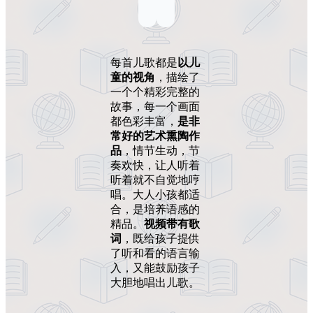
每首儿歌都是
以儿
童的视角
，描绘了
一个个精彩完整的
故事，每一个画面
都色彩丰富，
是非
常好的艺术熏陶作
品
，情节生动，节
奏欢快，让人听着
听着就不自觉地哼
唱。大人小孩都适
合，是培养语感的
精品。
视频带有歌
词
，既给孩子提供
了听和看的语言输
入，又能鼓励孩子
大胆地唱出儿歌。