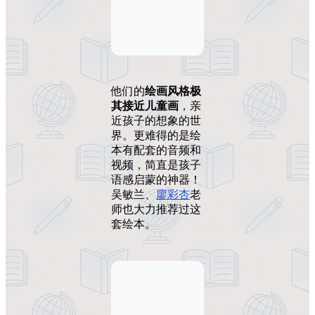
他们的
绘画风格极
其接近儿童画
，亲
近孩子的想象的世
界。更难得的是绘
本有配套的音频和
视频，简直是孩子
语感启蒙的神器！
吴敏兰、
廖彩杏
老
师也大力推荐过这
套绘本。