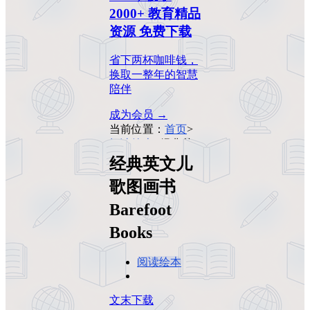
2000+ 教育精品
资源 免费下载
省下两杯咖啡钱，
换取一整年的智慧
陪伴
成为会员 →
当前位置：
首页
>
阅读绘本
>
经典英
文儿歌图画书
经典英文儿
Barefoot Books
歌图画书
Barefoot
Books
阅读绘本
文末下载