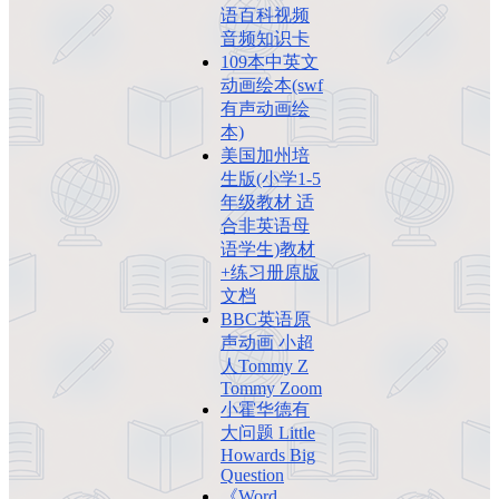
语百科视频
音频知识卡
109本中英文
动画绘本(swf
有声动画绘
本)
美国加州培
生版(小学1-5
年级教材 适
合非英语母
语学生)教材
+练习册原版
文档
BBC英语原
声动画 小超
人Tommy Z
Tommy Zoom
小霍华德有
大问题 Little
Howards Big
Question
《Word