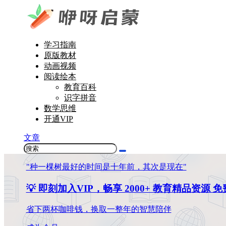
学习指南
原版教材
动画视频
阅读绘本
教育百科
识字拼音
数学思维
开通VIP
文章
"种一棵树最好的时间是十年前，其次是现在"
💡 即刻加入VIP，畅享 2000+ 教育精品资源 
省下两杯咖啡钱，换取一整年的智慧陪伴