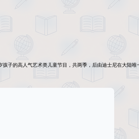
对4-16岁孩子的高人气艺术类儿童节目，共两季，后由迪士尼在大陆