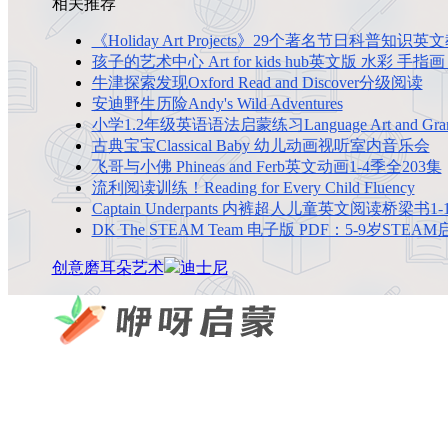
相关推荐
《Holiday Art Projects》29个著名节日科普知识英
孩子的艺术中心 Art for kids hub英文版 水彩 手指
牛津探索发现Oxford Read and Discover分级阅读
安迪野生历险Andy's Wild Adventures
小学1.2年级英语语法启蒙练习Language Art and Gramma
古典宝宝Classical Baby 幼儿动画视听室内音乐会
飞哥与小佛 Phineas and Ferb英文动画1-4季全203集
流利阅读训练！Reading for Every Child Fluency
Captain Underpants 内裤超人儿童英文阅读桥梁书1-
DK The STEAM Team 电子版 PDF：5-9岁ST
创意
磨耳朵
艺术
迪士尼
咿呀启蒙 —— 专注于儿童教育资源分享，为您提供优质
×
扫码添加微信