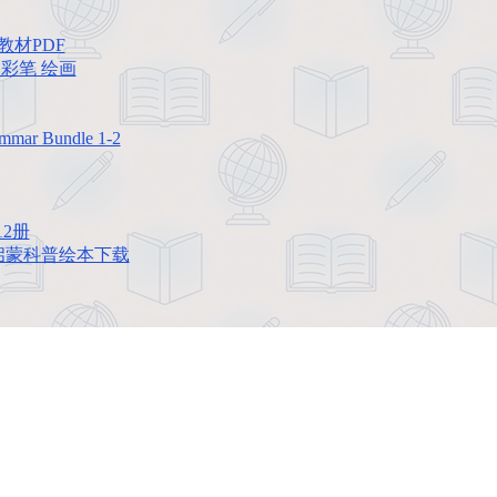
文教材PDF
画 彩笔 绘画
r Bundle 1-2
12册
EAM启蒙科普绘本下载
的绘本、课件、动画等学习资料。