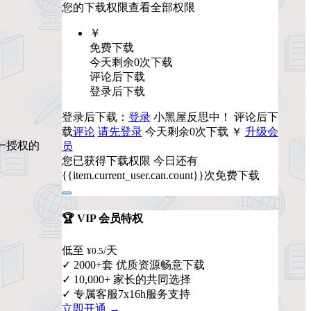
您的下载权限
查看全部权限
￥
免费下载
今天剩余0次下载
评论后下载
登录后下载
登录后下载：
登录
小黑屋反思中！
评论后下
载
评论
请先登录
今天剩余0次下载
￥
升级会
唯一授权的
员
您已获得下载权限
今日还有
{{item.current_user.can.count}}次免费下载
🏆 VIP 会员特权
低至
/天
¥0.5
✓ 2000+套 优质资源畅意下载
✓ 10,000+ 家长的共同选择
✓ 专属客服7x16h服务支持
立即开通 →