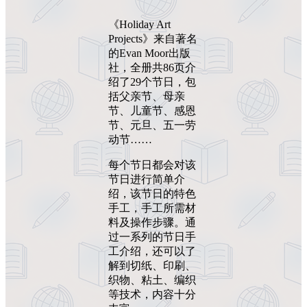
《Holiday Art
Projects》来自著名
的Evan Moor出版
社，全册共86页介
绍了29个节日，包
括父亲节、母亲
节、儿童节、感恩
节、元旦、五一劳
动节……
每个节日都会对该
节日进行简单介
绍，该节日的特色
手工，手工所需材
料及操作步骤。通
过一系列的节日手
工介绍，还可以了
解到切纸、印刷、
织物、粘土、编织
等技术，内容十分