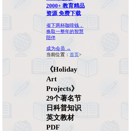
2000+ 教育精品
资源 免费下载
省下两杯咖啡钱，
换取一整年的智慧
陪伴
成为会员 →
当前位置：
首页
>
原版教材
>
《Holiday Art
《Holiday
Projects》29个著名
Art
节日科普知识英文
教材PDF
Projects》
29个著名节
日科普知识
英文教材
PDF