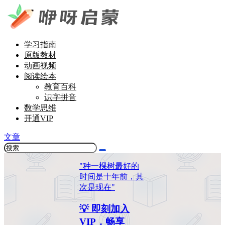
学习指南
原版教材
动画视频
阅读绘本
教育百科
识字拼音
数学思维
开通VIP
文章
"种一棵树最好的
时间是十年前，其
次是现在"
💡 即刻加入
VIP，畅享