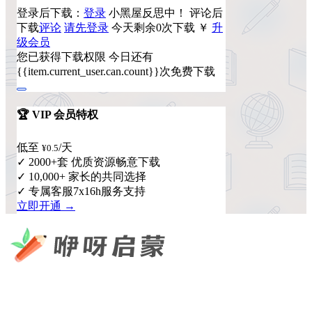
登录后下载：
登录
小黑屋反思中！
评论后
下载
评论
请先登录
今天剩余0次下载
￥
升
级会员
您已获得下载权限
今日还有
{{item.current_user.can.count}}次免费下载
🏆 VIP 会员特权
低至
/天
¥0.5
✓ 2000+套 优质资源畅意下载
✓ 10,000+ 家长的共同选择
✓ 专属客服7x16h服务支持
立即开通 →
咿呀启蒙 —— 专注于儿童教育资源分享，为您提供优质的绘
本、课件、动画等学习资料。