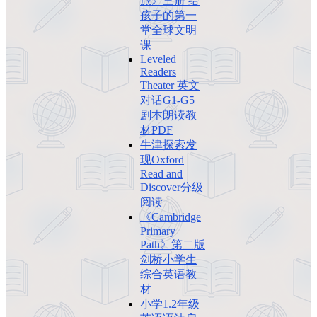
旅》三册 给
孩子的第一
堂全球文明
课
Leveled
Readers
Theater 英文
对话G1-G5
剧本朗读教
材PDF
牛津探索发
现Oxford
Read and
Discover分级
阅读
《Cambridge
Primary
Path》第二版
剑桥小学生
综合英语教
材
小学1.2年级