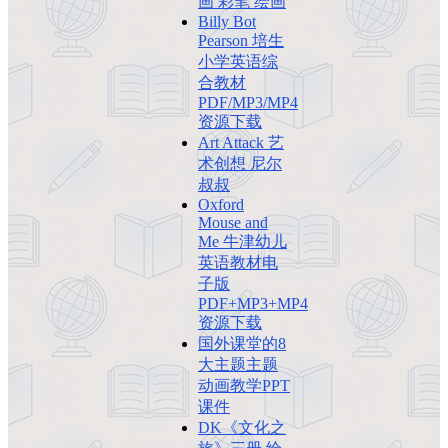
画 彩笔 绘画
Billy Bot
Pearson 培生
小学英语综
合教材
PDF/MP3/MP4
资源下载
Art Attack 艺
术创想 尼尔
叔叔
Oxford
Mouse and
Me 牛津幼儿
英语教材电
子版
PDF+MP3+MP4
资源下载
国外课堂的8
大主题主题
动画教学PPT
课件
DK《文化之