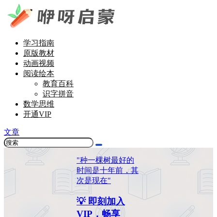
学习指南
原版教材
动画视频
阅读绘本
教育百科
识字拼音
数学思维
开通VIP
文章
"种一棵树最好的
时间是十年前，其
次是现在"
💡 即刻加入
VIP，畅享