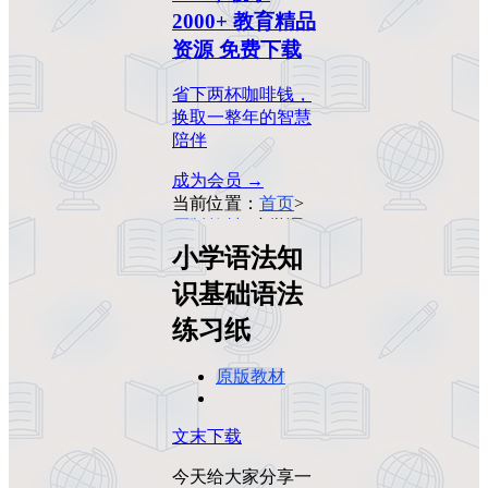
2000+ 教育精品
资源 免费下载
省下两杯咖啡钱，
换取一整年的智慧
陪伴
成为会员 →
当前位置：
首页
>
原版教材
>
小学语
法知识基础语法练
小学语法知
习纸
识基础语法
练习纸
原版教材
文末下载
今天给大家分享一