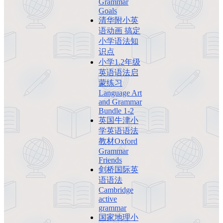
Grammar
Goals
清华附小英
语动画 搞定
小学语法知
识点
小学1.2年级
英语语法启
蒙练习
Language Art
and Grammar
Bundle 1-2
英国牛津小
学英语语法
教材Oxford
Grammar
Friends
剑桥国际英
语语法
Cambridge
active
grammar
国家地理小