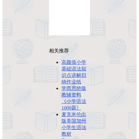
相关推荐
高颜值小学
基础语法知
识点讲解归
纳作业纸
学而思绝版
教辅资料
《小学语法
1000题》
麦克米伦出
版美国加州
小学生语法
教材