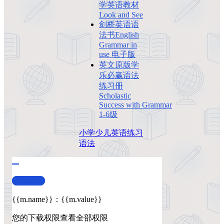
学英语教材
Look and See
剑桥英语语
法书English
Grammar in
use 电子版
英文原版学
乐必赢语法
练习册
Scholastic
Success with Grammar
1-6级
小学
少儿英语
练习
语法
查看演示
{{m.name}}
：
{{m.value}}
您的下载权限
查看全部权限