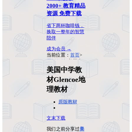
2000+ 教育精品
资源 免费下载
省下两杯咖啡钱，
换取一整年的智慧
陪伴
成为会员 →
当前位置：
首页
>
原版教材
>
美国中
学教材Glencoe地
美国中学教
理教材
材Glencoe地
理教材
原版教材
文末下载
我们之前分享过
美