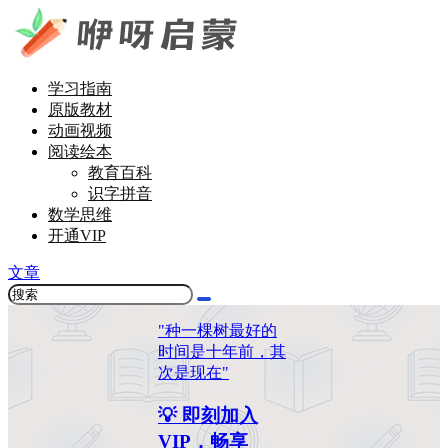
学习指南
原版教材
动画视频
阅读绘本
教育百科
识字拼音
数学思维
开通VIP
文章
"种一棵树最好的
时间是十年前，其
次是现在"
💡 即刻加入
VIP，畅享