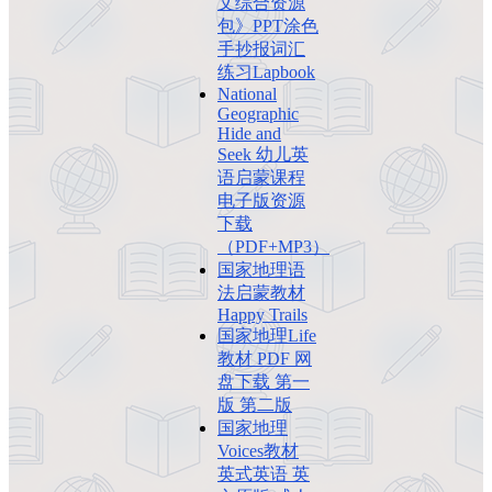
文综合资源
包》PPT涂色
手抄报词汇
练习Lapbook
National
Geographic
Hide and
Seek 幼儿英
语启蒙课程
电子版资源
下载
（PDF+MP3）
国家地理语
法启蒙教材
Happy Trails
国家地理Life
教材 PDF 网
盘下载 第一
版 第二版
国家地理
Voices教材
英式英语 英