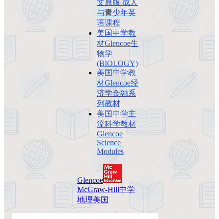
文原版 成人
与青少年英
语课程
美国中学教
材Glencoe生
物学
(BIOLOGY)
美国中学教
材Glencoe经
济学金融系
列教材
美国中学主
流科学教材
Glencoe
Science
Modules
Glencoe
McGraw-Hill
中学
地理
美国