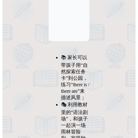
📚 家长可以
带孩子用“自
然探索任务
卡”到公园，
练习“there is /
there are”来
描述风景；
🎭 利用教材
里的“语法剧
场”，和孩子
一起演一场
雨林冒险