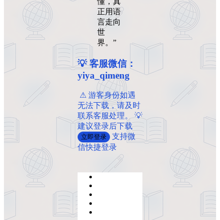
懂，真
正用语
言走向
世
界。”
💡 客服微信：
yiya_qimeng
️ ️⚠ 游客身份如遇
无法下载，请及时
联系客服处理。 💡
建议登录后下载
支持微
立即登录
信快捷登录