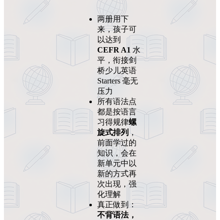
两册用下
来，孩子可
以达到
CEFR A1
水
平，衔接剑
桥少儿英语
Starters 毫无
压力
所有语法点
都是按语言
习得规律
螺
旋式排列
，
前面学过的
知识，会在
新单元中以
新的方式再
次出现，强
化理解
真正做到：
不背语法，