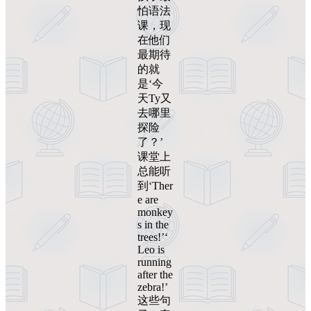
怕语法
课，现
在他们
最期待
的就
是‘今
天Ty又
去哪里
探险
了？’
课堂上
总能听
到‘Ther
e are
monkey
s in the
trees!’‘
Leo is
running
after the
zebra!’
这些句