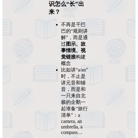
识怎么“长”出
来？
不再是干巴
巴的“规则讲
解”，而是通
过
图示、故
事情境、视
觉链接
构建
概念
比如讲“a/an”
时，不止是
讲元音和辅
音，而是和
一只来自北
极的企鹅一
起准备“旅行
清单”：a
camera, an
umbrella, a
compass…