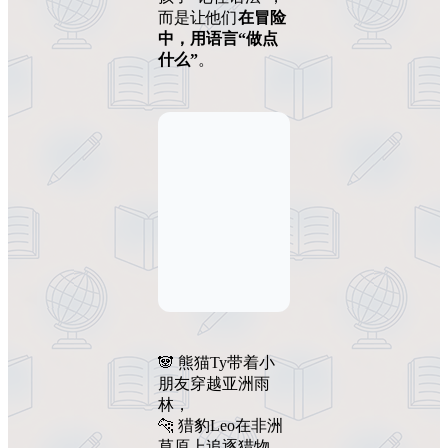
而是让他们
在冒险
中，用语言“做点
什么”
。
🐼 熊猫Ty带着小
朋友穿越亚洲雨
林，
🐆 猎豹Leo在非洲
草原上追逐猎物，