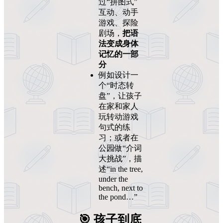
过“拼图式”
互动、动手
游戏、探险
剧场，
把语
法变成身体
记忆的一部
分
例如设计一
个“时态转
盘”，让孩子
在家和家人
玩转动游戏
句式的练
习；或者在
公园做“介词
大挑战”，描
述“in the tree,
under the
bench, next to
the pond…”
🎯 孩子到底