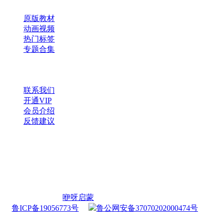
原版教材
动画视频
热门标签
专题合集
帮助与支持
联系我们
开通VIP
会员介绍
反馈建议
微信公众号
扫一扫，获取更多资源
Copyright © 2026
咿呀启蒙
・
鲁ICP备19056773号
・
鲁公网安备37070202000474号