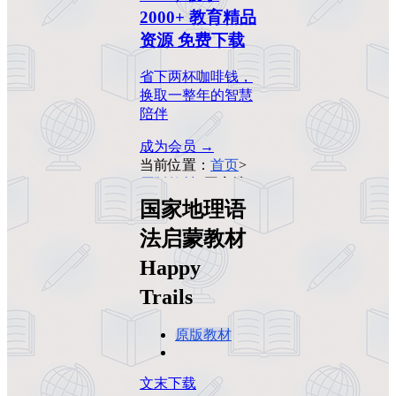
2000+ 教育精品
资源 免费下载
省下两杯咖啡钱，
换取一整年的智慧
陪伴
成为会员 →
当前位置：
首页
>
原版教材
>
国家地
理语法启蒙教材
国家地理语
Happy Trails
法启蒙教材
Happy
Trails
原版教材
文末下载