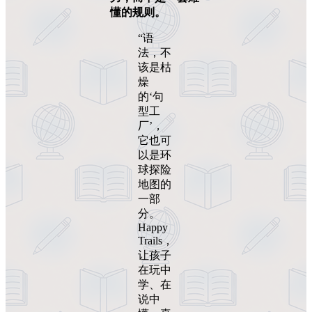
懂的规则。
“语
法，不
该是枯
燥
的‘句
型工
厂’，
它也可
以是环
球探险
地图的
一部
分。
Happy
Trails，
让孩子
在玩中
学、在
说中