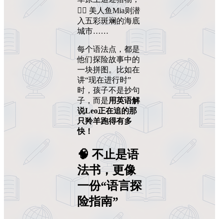
🧜‍♀️ 美人鱼Mia则潜
入五彩斑斓的海底
城市……
每个语法点，都是
他们探险故事中的
一块拼图。比如在
讲“现在进行时”
时，孩子不是抄句
子，而是
用英语解
说Leo正在追的那
只羚羊跑得有多
快！
🧠 不止是语
法书，更像
一份“语言探
险指南”