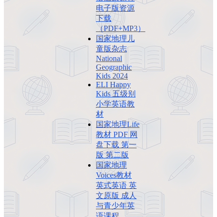
电子版资源
下载
（PDF+MP3）
国家地理儿
童版杂志
National
Geographic
Kids 2024
ELI Happy
Kids 五级别
小学英语教
材
国家地理Life
教材 PDF 网
盘下载 第一
版 第二版
国家地理
Voices教材
英式英语 英
文原版 成人
与青少年英
语课程