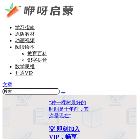
学习指南
原版教材
动画视频
阅读绘本
教育百科
识字拼音
数学思维
开通VIP
文章
"种一棵树最好的
时间是十年前，其
次是现在"
💡 即刻加入
VIP，畅享