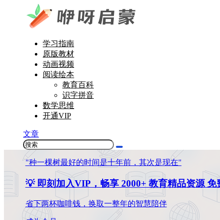
学习指南
原版教材
动画视频
阅读绘本
教育百科
识字拼音
数学思维
开通VIP
文章
"种一棵树最好的时间是十年前，其次是现在"
💡 即刻加入VIP，畅享 2000+ 教育精品资源 
省下两杯咖啡钱，换取一整年的智慧陪伴