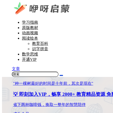
学习指南
原版教材
动画视频
阅读绘本
教育百科
识字拼音
数学思维
开通VIP
文章
"种一棵树最好的时间是十年前，其次是现在"
💡 即刻加入VIP，畅享 2000+ 教育精品资源 
省下两杯咖啡钱，换取一整年的智慧陪伴