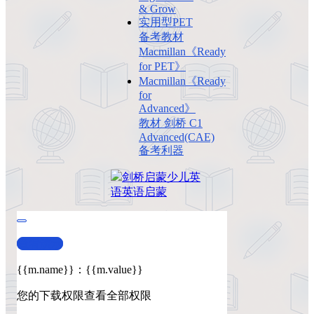
& Grow
实用型PET
备考教材
Macmillan《Ready
for PET》
Macmillan《Ready
for
Advanced》
教材 剑桥 C1
Advanced(CAE)
备考利器
剑桥
启蒙
少儿英
语
英语启蒙
查看演示
{{m.name}}
：
{{m.value}}
您的下载权限
查看全部权限