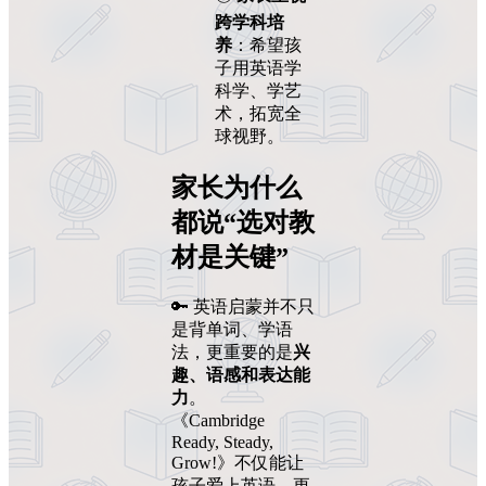
跨学科培
养
：希望孩
子用英语学
科学、学艺
术，拓宽全
球视野。
家长为什么
都说“选对教
材是关键”
🔑 英语启蒙并不只
是背单词、学语
法，更重要的是
兴
趣、语感和表达能
力
。
《Cambridge
Ready, Steady,
Grow!》不仅能让
孩子爱上英语，更