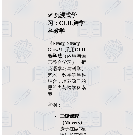
✅ 沉浸式学
习：CLIL跨学
科教学
《Ready, Steady,
Grow!》采用
CLIL
教学法
（内容与语
言整合学习），把
英语学习与科学、
艺术、数学等学科
结合，培养孩子的
思维力与跨学科素
养。
举例：
二级课程
（Movers）
：
孩子在做“植