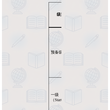
适
用
核心
语法
级别
阶
词汇
重点
段
26个
3-
字母
5
培养
+ 34
岁
个常
语感
零
用单
预备级
和表
基
词 +
达兴
础
20首
趣
启
英文
蒙
歌曲
名词
复
5-
一级
数、
614
7
词汇
（Starters）
一般
岁
现在