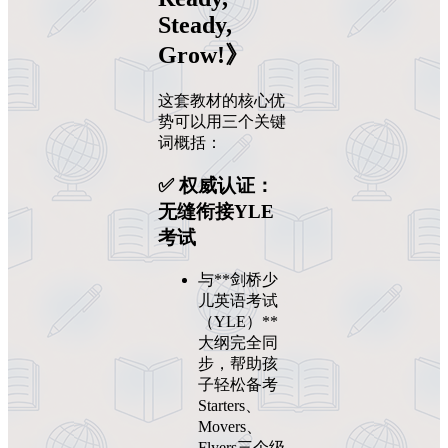
Steady,
Grow!》
这套教材的核心优
势可以用三个关键
词概括：
✅ 权威认证：
无缝衔接YLE
考试
与**剑桥少
儿英语考试
（YLE）**
大纲完全同
步，帮助孩
子轻松备考
Starters、
Movers、
Flyers三个级