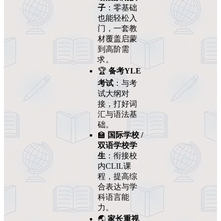
子
：零基础
也能轻松入
门，一套教
材覆盖启蒙
到高阶需
求。
🏆
备考YLE
考试
：与考
试大纲对
接，打好词
汇与语法基
础。
🏫
国际学校 /
双语学校学
生
：衔接校
内CLIL课
程，提高综
合表达与学
科语言能
力。
🌏
家长重视