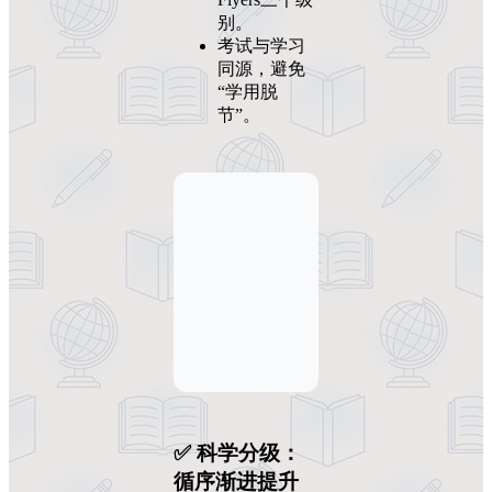
别。
考试与学习
同源，避免
“学用脱
节”。
✅ 科学分级：
循序渐进提升