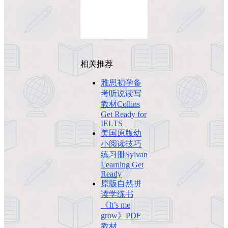
相关推荐
雅思初学备
考听说读写
教材Collins
Get Ready for
IELTS
美国原版幼
小阅读技巧
练习册Sylvan
Learning Get
Ready
原版自然拼
读学练书
《It’s me
grow》PDF
教材