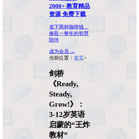
2000+ 教育精品
资源 免费下载
省下两杯咖啡钱，
换取一整年的智慧
陪伴
成为会员 →
当前位置：
首页
>
原版教材
>
剑桥
《Ready, Steady,
剑桥
Grow!》：3-12岁
《Ready,
英语启蒙的“王炸
教材”
Steady,
Grow!》：
3-12岁英语
启蒙的“王炸
教材”