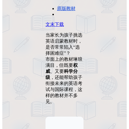
原版教材
文末下载
当家长为孩子挑选
英语启蒙教材时，
是否常常陷入“选
择困难症”？
市面上的教材琳琅
满目，但既要
权
威
、又要
科学分
级
，还能帮助孩子
衔接未来的英语考
试与国际课程，这
样的教材并不多
见。