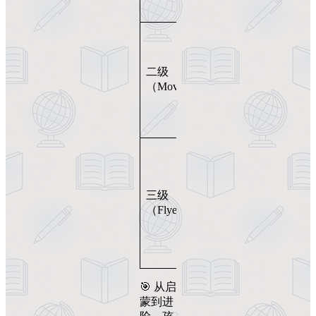
时等
一般
将来
时、
7-
二级
941
9
形容
词汇
（Movers）
岁
词比
较级
等
被动
语
9-
三级
1864
态、
12
词汇
（Flyers）
定语
岁
从句
等
🎯 从启
蒙到进