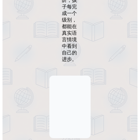
阶，孩
子每完
成一个
级别，
都能在
真实语
言情境
中看到
自己的
进步。