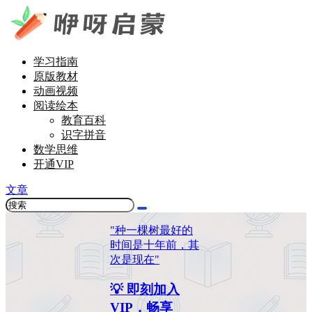
学习指南
原版教材
动画视频
阅读绘本
教育百科
识字拼音
数学思维
开通VIP
文章
"种一棵树最好的
时间是十年前，其
次是现在"
💡 即刻加入
VIP，畅享