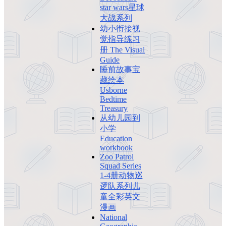
star wars星球
大战系列
幼小衔接视
觉指导练习
册 The Visual
Guide
睡前故事宝
藏绘本
Usborne
Bedtime
Treasury
从幼儿园到
小学
Education
workbook
Zoo Patrol
Squad Series
1-4册动物巡
逻队系列儿
童全彩英文
漫画
National