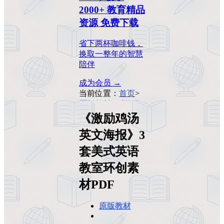
2000+ 教育精品
资源 免费下载
省下两杯咖啡钱，
换取一整年的智慧
陪伴
成为会员 →
当前位置：
首页
>
原版教材
>
《激励
鸡汤英文海报》3
《激励鸡汤
套美式英语教室环
英文海报》3
创素材PDF
套美式英语
教室环创素
材PDF
原版教材