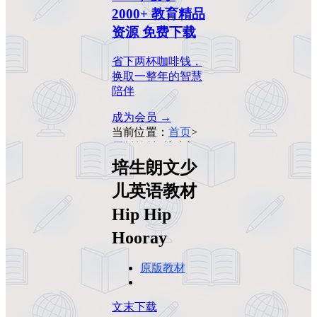
2000+ 教育精品
资源 免费下载
省下两杯咖啡钱，
换取一整年的智慧
陪伴
成为会员 →
当前位置：
首页
>
原版教材
>
培生朗
文少儿英语教材
培生朗文少
Hip Hip Hooray
儿英语教材
Hip Hip
Hooray
原版教材
文末下载