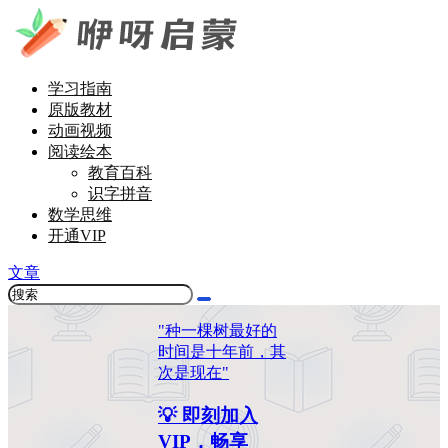
学习指南
原版教材
动画视频
阅读绘本
教育百科
识字拼音
数学思维
开通VIP
文章
"种一棵树最好的
时间是十年前，其
次是现在"
💡 即刻加入
VIP，畅享