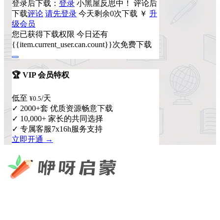
登录后下载：
登录
小黑屋反思中！
评论后
下载
评论
请先登录
今天剩余0次下载
￥
升
级会员
您已获得下载权限
今日还有
{{item.current_user.can.count}}次免费下载
🏆 VIP 会员特权
低至
/天
¥0.5
✓ 2000+套 优质资源畅意下载
✓ 10,000+ 家长的共同选择
✓ 专属客服7x16h服务支持
立即开通 →
咿呀启蒙 —— 专注于儿童教育资源分享，为您提供优质的绘
本、课件、动画等学习资料。