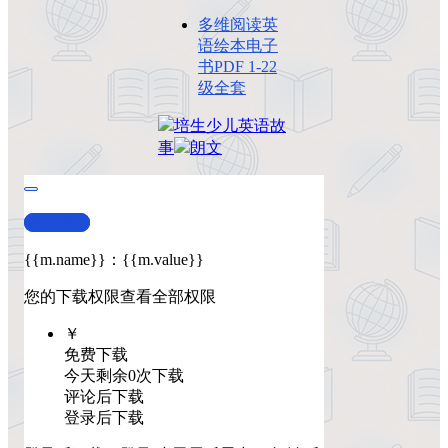
多维阅读英
语绘本电子
书PDF 1-22
级全套
培生
少儿英语
故
事
朗文
查看演示
{{m.name}}
：
{{m.value}}
您的下载权限
查看全部权限
￥
免费下载
今天剩余0次下载
评论后下载
登录后下载