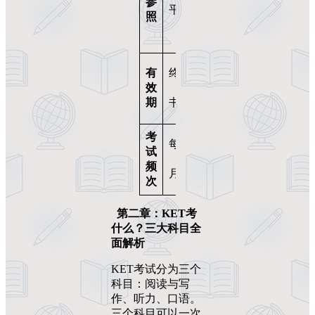
参
平）
一，
照
难度
参差
一次
有
终身有效
性，
效
（纸质证
不保
期
书）
留
考
每年4次
每年
试
（3/6/10/12
1-2
频
次
月）
次
第二章：
KET
考
什么？三大科目全
面解析
KET考试分为三个
科目：阅读与写
作、听力、口语。
三个科目可以一次