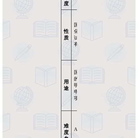
度
语
应试
选拔
国际标准
考试
性
化能力测
（仅
质
试（永久
当年
有效）
有
效）
国内
国际认可
升学
的能力证
选
用
明，升学/
拔，
途
申请加分
分数
项
决定
去向
各地
教材
难
A2级别
版本
度
（初中水
不统