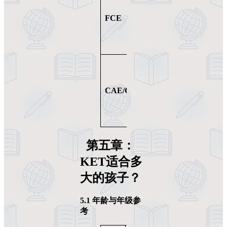
约6000词
FCE
B2
10000+词
CAE/CPE
C1-C2
第五章：
KET
适合多
大的孩子？
5.1
年龄与年级参
考