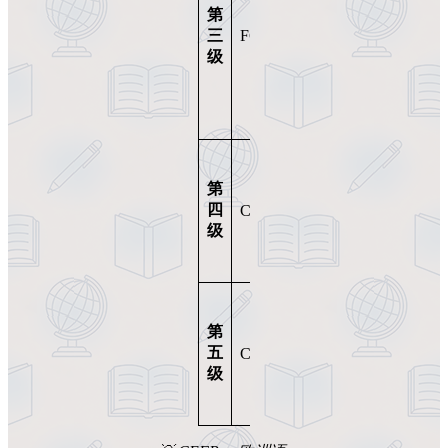
桥
第
语
第
三
FCE
B2
水
一
级
平
英
★
语
热
门
剑
接
桥
近
第
高
母
四
CAE
C1
级
语
级
英
水
语
平
剑
桥
母
第
熟
语
五
CPE
C2
练
水
级
英
平
语