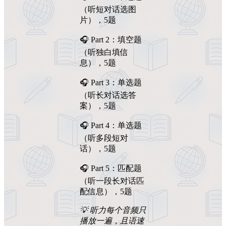
（听短对话选图
片），5题
🎧 Part 2：填空题
（听独白填信
息），5题
🎧 Part 3：单选题
（听长对话选答
案），5题
🎧 Part 4：单选题
（听多段短对
话），5题
🎧 Part 5：匹配题
（听一段长对话匹
配信息），5题
💡
听力每个音频只
播放一遍，且语速