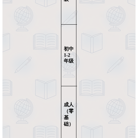
量接
近
1000
校内
英语
基础
3-6
初中
12-
扎
个
14
1-2
实，
岁
年级
月
可冲
刺
Grade
A/B
从A1
水平
成人
起
12-
15
18
（零
步，
岁
个
基
需更
+
月
础）
长时
间积
累