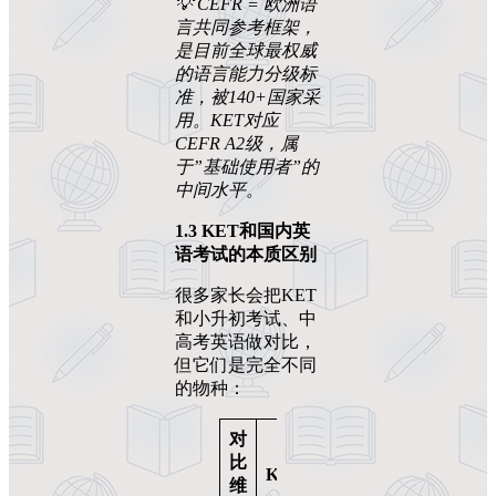
💡 CEFR =
欧洲语
言共同参考框架，
是目前全球最权威
的语言能力分级标
准，被140+
国家采
用。KET
对应
CEFR A2
级，属
于”
基础使用者”
的
中间水平。
1.3 KET
和国内英
语考试的本质区别
很多家长会把KET
和小升初考试、中
高考英语做对比，
但它们是完全不同
的物种：
对
国内
比
中高
KET
维
考英