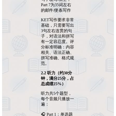
Part 7为35词左右
的邮件/便条写作
KET写作要求非常
基础，只需要写出
3句左右连贯的句
子，对语法和拼写
有一定容忍度。评
分标准明确：内容
相关、语法正确、
拼写准确、格式规
范。
2.2
听力（约
30
分
钟，满分
25
分，占
总成绩
25%
）
听力共5个题型，
每个音频只播放一
遍：
🎧 Part 1：单选题