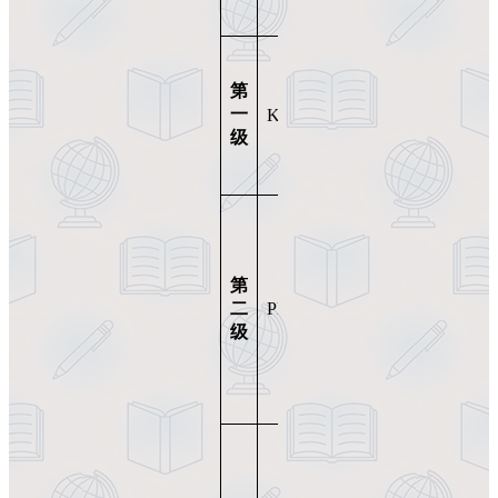
名
位
剑
初
桥
中
第
初
英
一
KET
A2
级
语
级
英
水
语
平
高
中
剑
英
桥
第
语
初
二
PET
B1
水
级
级
平
英
★
语
热
门
大
学
剑
英