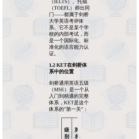
（IELTS）、托福
（TOEFL）师出同
门——都属于剑桥
大学英语考评体
系。它不是某个学
校的内部考试，而
是一个国际化、标
准化的语言能力认
证。
1.2 KET
在剑桥体
系中的位置
剑桥通用英语五级
（MSE）是一个从
入门到精通的完整
体系，KET是这个
体系的”第一关”：
难
中
级
英文
CEFR
度
文
等级
别
名
定