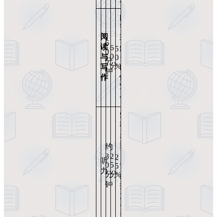
阅
读
阅
理
6
读
6
解
5
0
0
与
0
+
分
分
%
邮
写
钟
件
作
写
作
5
种
题
型
约
，
3
2
2
听
0
5
音
5
力
分
分
%
频
钟
播
放
一
遍