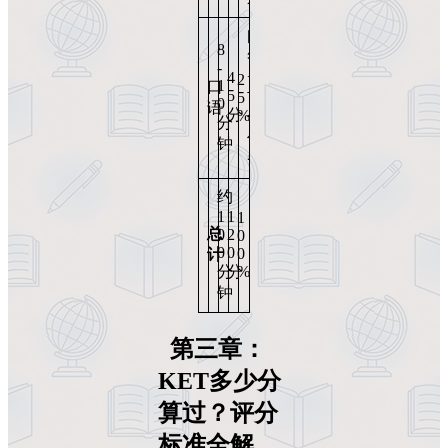
问
8
答
-
+
4
2
1
口
5
协
5
0
语
分
%
作
分
任
钟
务
约
1
1
1
总
0
2
0
0
0
0
计
分
分
%
钟
第三章：
KET
多少分
算过？评分
标准全解