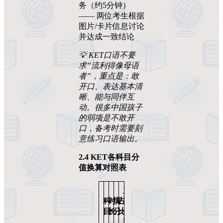
务（约5分钟）
—— 两位考生根据
图片/卡片信息讨论
并达成一致结论
💡 KET
口语不要
求”
流利得像母语
者”
，重点是：敢
开口、表达基本清
晰、能与同伴互
动。很多中国孩子
的弱项是不敢开
口，备考时需要刻
意练习口语输出。
2.4 KET
各科目分
值换算对照表
主
科
时
满
占
要
目
长
分
比
题
型