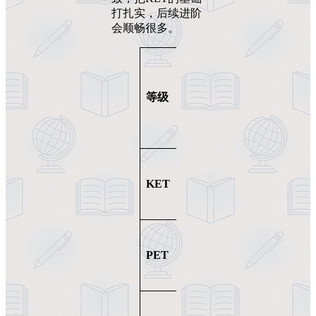
打扎实，后续进阶
会顺畅很多。
词汇量要
等级
CEFR
求
约1500词
KET
A2
约3500词
PET
B1