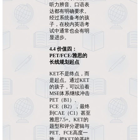
听力辨音、口语表
达都有明确要求。
经过系统备考的孩
子，在校内英语考
试中通常也会有明
显进步。
4.4
价值四：
PET/FCE/
雅思的
长线规划起点
KET不是终点，而
是起点。通过KET
的孩子，可以沿着
MSE体系继续冲击
PET（B1）、
FCE（B2），最终
到CAE（C1）甚至
雅思7.5+。KET的
题型和评分逻辑与
PET、FCE高度一
致，把KET的基础