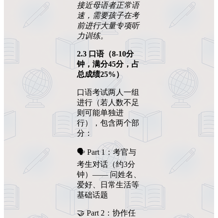
接近母语者正常语
速，需要孩子在考
前进行大量专项听
力训练。
2.3
口语（
8-10
分
钟，满分
45
分，占
总成绩
25%
）
口语考试两人一组
进行（若人数不足
则可能单独进
行），包含两个部
分：
🗣️ Part 1：考官与
考生对话（约3分
钟）—— 问姓名、
爱好、日常生活等
基础话题
🤝 Part 2：协作任