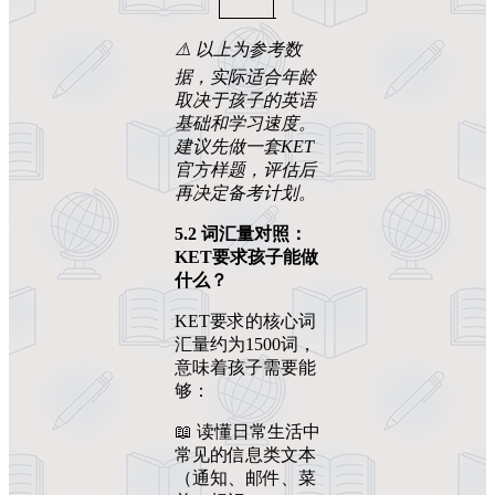
⚠️
以上为参考数
据，实际适合年龄
取决于孩子的英语
基础和学习速度。
建议先做一套KET
官方样题，评估后
再决定备考计划。
5.2
词汇量对照：
KET
要求孩子能做
什么？
KET要求的核心词
汇量约为1500词，
意味着孩子需要能
够：
📖 读懂日常生活中
常见的信息类文本
（通知、邮件、菜