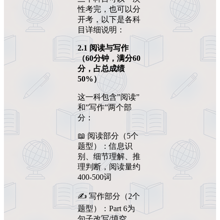
性考完，也可以分
开考，以下是各科
目详细说明：
2.1
阅读与写作
（
60
分钟，满分
60
分，占总成绩
50%
）
这一科包含”阅读”
和”写作”两个部
分：
📖 阅读部分（5个
题型）：信息识
别、细节理解、推
理判断，阅读量约
400-500词
✍️ 写作部分（2个
题型）：Part 6为
句子改写/填空，