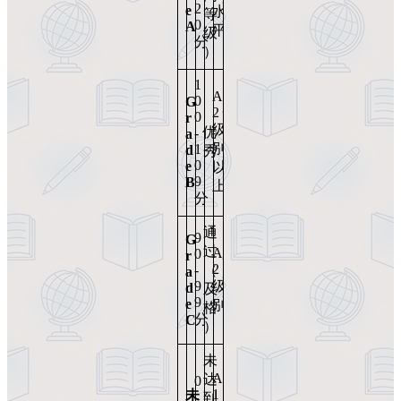
★
2
e
水
等
★
0
A
平
级
分
）
1
A
0
G
2
★
0
r
级
优
★
-
a
别
1
d
秀
★
0
e
以
★
9
B
上
分
通
9
G
过
A
0
r
★
2
-
（
a
★
9
级
d
及
★
9
e
别
格
分
C
）
未
A
达
0
1
未
-
到