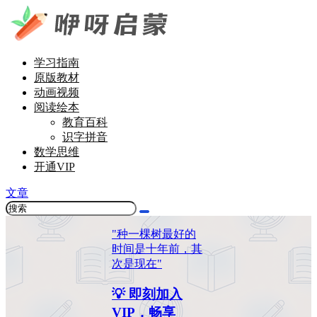
学习指南
原版教材
动画视频
阅读绘本
教育百科
识字拼音
数学思维
开通VIP
文章
"种一棵树最好的
时间是十年前，其
次是现在"
💡 即刻加入
VIP，畅享