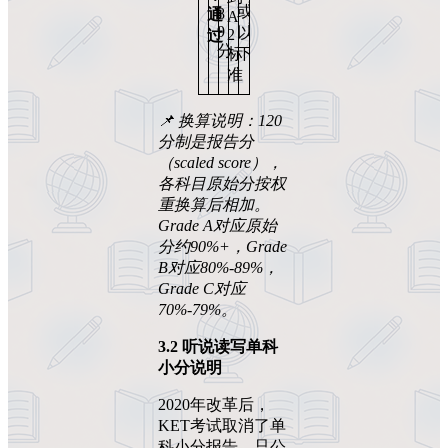
★
或
8
通
A
★
9
以
2
过
分
标
下
准
📌
换算说明：120
分制是报告分
（scaled score
），
各科目原始分按权
重换算后相加。
Grade A
对应原始
分约90%+
，Grade
B
对应80%-89%
，
Grade C
对应
70%-79%
。
3.2
听说读写单科
小分说明
2020年改革后，
KET考试取消了单
科小分报告，只公