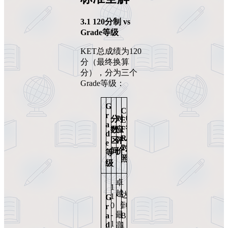
3.1 120
分制
vs
Grade
等级
KET总成绩为120
分（最终换算
分），分为三个
Grade等级：
G
C
r
分
对
申
E
a
F
数
应
请
d
R
区
评
价
e
对
间
价
值
等
照
级
卓
1
越
达
1
G
★
（
0
到
r
★
-
最
a
B
★
1
d
1
高