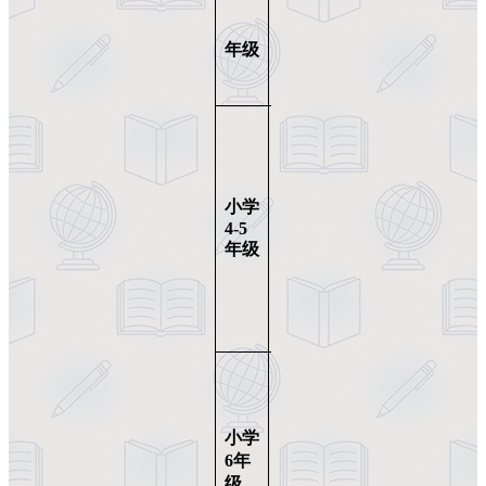
建
备
英语
议
考
年级
基础
年
周
要求
龄
期
完成
校内
小学
英语
6-
小学
9-
12
+至
11
4-5
个
少1
岁
年级
月
年课
外英
语学
习
校内
英语
中上
小学
4-8
11-
水
12
个
6
年
平，
岁
月
级
词汇