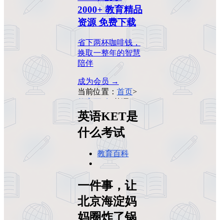
2000+ 教育精品
资源 免费下载
省下两杯咖啡钱，
换取一整年的智慧
陪伴
成为会员 →
当前位置：
首页
>
教育百科
>
英语
KET是什么考试
英语KET是
什么考试
教育百科
一件事，让
北京海淀妈
妈圈炸了锅