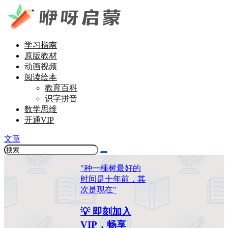
学习指南
原版教材
动画视频
阅读绘本
教育百科
识字拼音
数学思维
开通VIP
文章
"种一棵树最好的
时间是十年前，其
次是现在"
💡 即刻加入
VIP，畅享