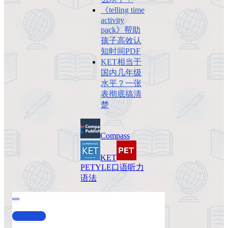
《telling time
activity
pack》帮助
孩子高效认
知时间PDF
KET相当于
国内几年级
水平？一张
表彻底搞清
楚
Compass
KET
PET
YLE
口语
听力
语法
查看演示