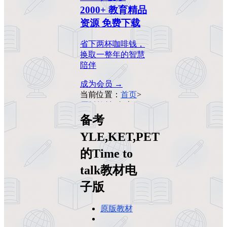
2000+ 教育精品
资源 免费下载
省下两杯咖啡钱，
换取一整年的智慧
陪伴
成为会员 →
当前位置：
首页
>
原版教材
>
备考
YLE,KET,PET的
备考
Time to talk教材电
YLE,KET,PET
子版
的Time to
talk教材电
子版
原版教材