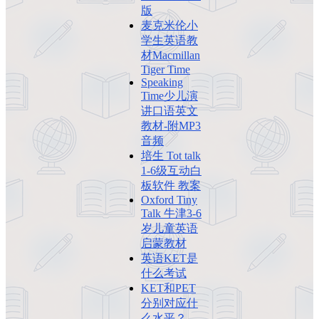
版
麦克米伦小
学生英语教
材Macmillan
Tiger Time
Speaking
Time少儿演
讲口语英文
教材-附MP3
音频
培生 Tot talk
1-6级互动白
板软件 教案
Oxford Tiny
Talk 牛津3-6
岁儿童英语
启蒙教材
英语KET是
什么考试
KET和PET
分别对应什
么水平？