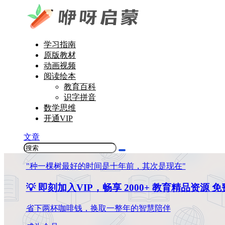
学习指南
原版教材
动画视频
阅读绘本
教育百科
识字拼音
数学思维
开通VIP
文章
"种一棵树最好的时间是十年前，其次是现在"
💡 即刻加入VIP，畅享 2000+ 教育精品资源 
省下两杯咖啡钱，换取一整年的智慧陪伴