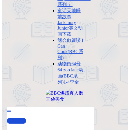
系列 ）
童话天地睡
前故事
Jackanory
Junior英文动
画下载
我会做饭喽 I
Can
Cook(BBC系
列)
动物街64号
64 zoo lane动
画(BBC系
列)1-4季全
BBC
烘焙
真人
磨
耳朵
美食
查看演示