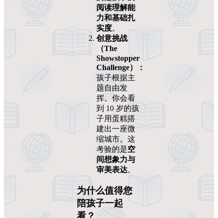
阅读理解能
力和基础扎
实度
。
创意挑战
（The
Showstopper
Challenge）：
孩子根据主
题自由发
挥。你会看
到 10 岁的孩
子用蛋糕搭
建出一座微
缩城市。这
考验的是
空
间想象力与
审美表达
。
为什么值得您
陪孩子一起
看？