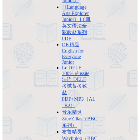
Junior》
《Language
Arts Explorer
Junior》1-8册
英文语法全
彩教材系列
PDF
DK精品
English for
Everyone
Junior
Le DELF
100% réussite
法语 DELF
考试备考教
材
PDF+MP3（A1
–B2）
音乐精灵
ZingZillas（BBC
系列）
布鲁精灵
Waybuloo（BBC