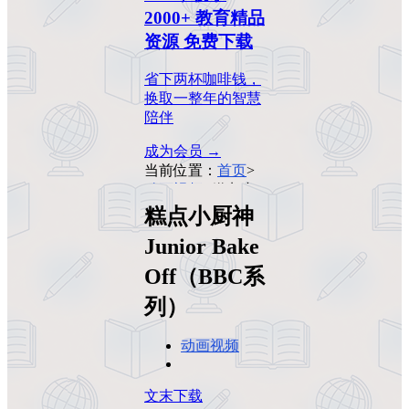
2000+ 教育精品
资源 免费下载
省下两杯咖啡钱，
换取一整年的智慧
陪伴
成为会员 →
当前位置：
首页
>
动画视频
>
糕点小
厨神 Junior Bake
糕点小厨神
Off（BBC系列）
Junior Bake
Off（BBC系
列）
动画视频
文末下载