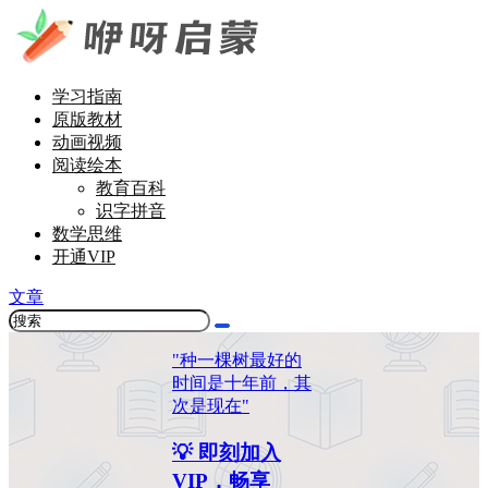
学习指南
原版教材
动画视频
阅读绘本
教育百科
识字拼音
数学思维
开通VIP
文章
"种一棵树最好的
时间是十年前，其
次是现在"
💡 即刻加入
VIP，畅享