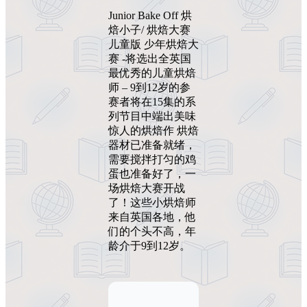
Junior Bake Off 烘
焙小子/ 烘焙大赛
儿童版 少年烘焙大
赛 -将选出全英国
最优秀的儿童烘焙
师 – 9到12岁的参
赛者将在15集的系
列节目中端出美味
惊人的烘焙作 烘焙
器材已准备就绪，
需要搅拌打匀的鸡
蛋也准备好了，一
场烘焙大赛开战
了！这些小烘焙师
来自英国各地，他
们的个头不高，年
龄介于9到12岁。