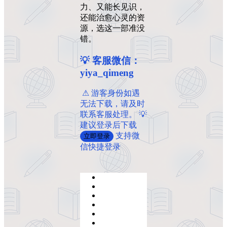
力、又能长见识，
还能治愈心灵的资
源，选这一部准没
错。
💡 客服微信：
yiya_qimeng
️ ️⚠ 游客身份如遇
无法下载，请及时
联系客服处理。 💡
建议登录后下载
支持微
立即登录
信快捷登录