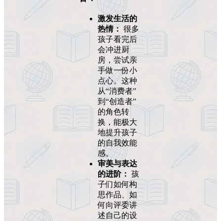
激发生活的
热情：
很多
孩子看完后
会冲进厨
房，尝试亲
手做一份小
点心。这种
从“消费者”
到“创造者”
的角色转
换，能极大
地提升孩子
的自我效能
感。
审美与表达
的进阶：
孩
子们如何构
思作品、如
何向评委讲
述自己的设