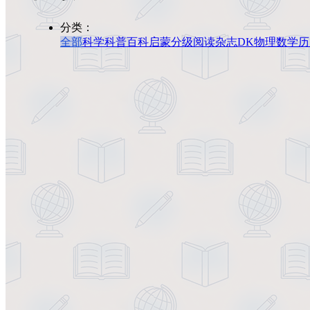
分类：
全部
科学科普
百科
启蒙
分级阅读
杂志
DK
物理
数学
历