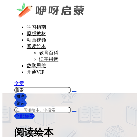
学习指南
原版教材
动画视频
阅读绘本
教育百科
识字拼音
数学思维
开通VIP
文章
排序
筛选
全部标签
阅读绘本