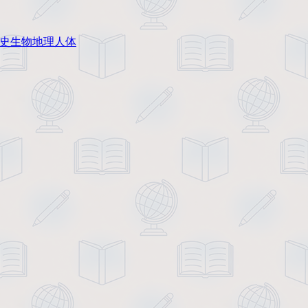
史
生物
地理
人体