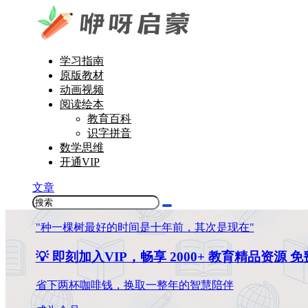
学习指南
原版教材
动画视频
阅读绘本
教育百科
识字拼音
数学思维
开通VIP
文章
"种一棵树最好的时间是十年前，其次是现在"
💡 即刻加入VIP，畅享 2000+ 教育精品资源 
省下两杯咖啡钱，换取一整年的智慧陪伴