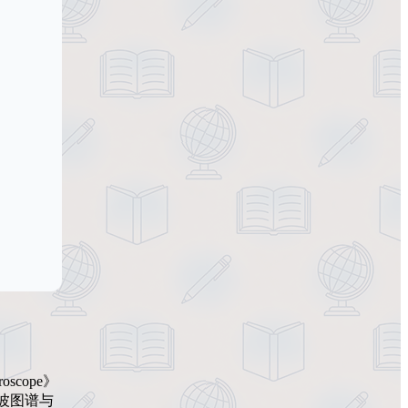
cope》
电波图谱与