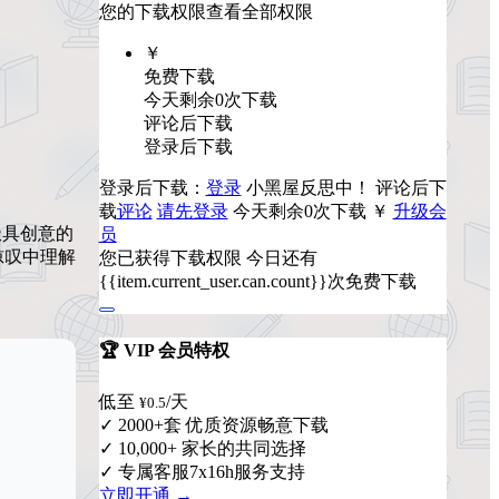
您的下载权限
查看全部权限
￥
免费下载
今天剩余0次下载
评论后下载
登录后下载
登录后下载：
登录
小黑屋反思中！
评论后下
载
评论
请先登录
今天剩余0次下载
￥
升级会
极具创意的
员
惊叹中理解
您已获得下载权限
今日还有
{{item.current_user.can.count}}次免费下载
🏆 VIP 会员特权
低至
/天
¥0.5
✓ 2000+套 优质资源畅意下载
✓ 10,000+ 家长的共同选择
✓ 专属客服7x16h服务支持
立即开通 →