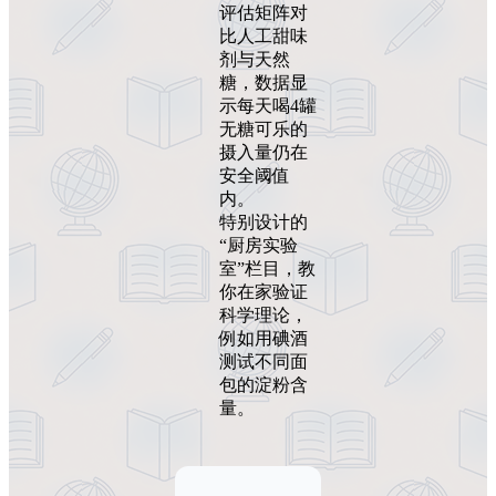
评估矩阵对
比人工甜味
剂与天然
糖，数据显
示每天喝4罐
无糖可乐的
摄入量仍在
安全阈值
内。
特别设计的
“厨房实验
室”栏目，教
你在家验证
科学理论，
例如用碘酒
测试不同面
包的淀粉含
量。