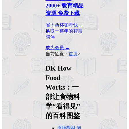
2000+ 教育精品
资源 免费下载
省下两杯咖啡钱，
换取一整年的智慧
陪伴
成为会员 →
当前位置：
首页
>
原版教材
>
DK
How Food Works：
DK How
一部让食物科学
Food
“看得见”的百科图
鉴
Works：一
部让食物科
学“看得见”
的百科图鉴
原版教材
阅