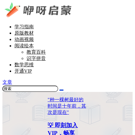
学习指南
原版教材
动画视频
阅读绘本
教育百科
识字拼音
数学思维
开通VIP
文章
"种一棵树最好的
时间是十年前，其
次是现在"
💡 即刻加入
VIP，畅享