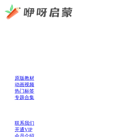
咿呀启蒙 —— 专注于儿童教育资源分享，为您提供优质的绘
本、课件、动画等学习资料。
×
扫码添加微信
快速导航
原版教材
动画视频
热门标签
专题合集
帮助与支持
联系我们
开通VIP
会员介绍