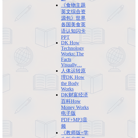
《食物主题
英文综合资
源包》世界
各国美食英
语认知闪卡
PPT
DK How
Technology
Works: The
Facts
Visually…
人体运转原
理DK How
the Body
Works
DK财富经济
百科How
Money Works
电子版
PDF+MP3音
频
《教师版+学