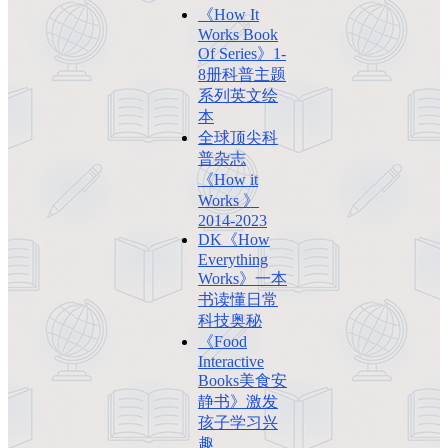
《How It
Works Book
Of Series》1-
8册科普主题
系列英文绘
本
全球顶尖科
普杂志
《How it
Works 》
2014-2023
DK《How
Everything
Works》一本
书读懂日常
科技奥秘
《Food
Interactive
Books美食安
静书》激发
孩子学习兴
趣