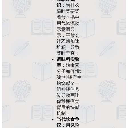
识
：为什么
绿叶菜要竖
着放？书中
用气体流动
示意图显
示，平放会
让乙烯加速
堆积，导致
菜叶早衰；
调味料实验
室
：辣椒素
分子如何“欺
骗”神经产生
灼烧感？一
组神经信号
传导动画让
你秒懂痛觉
背后的快感
机制；
当代饮食争
议
：用风险