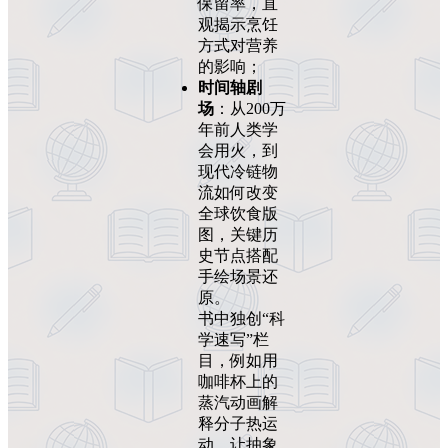
保留率，直
观揭示烹饪
方式对营养
的影响；
时间轴剧
场
：从200万
年前人类学
会用火，到
现代冷链物
流如何改变
全球饮食版
图，关键历
史节点搭配
手绘场景还
原。
书中独创“科
学速写”栏
目，例如用
咖啡杯上的
蒸汽动画解
释分子热运
动，让抽象