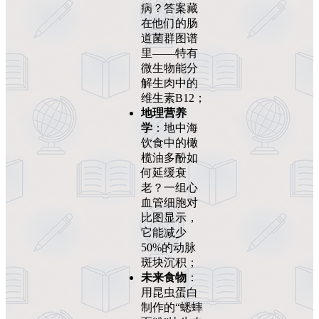
病？答案藏
在他们的肠
道菌群图谱
里——特有
微生物能分
解生肉中的
维生素B12；
地理营养
学
：地中海
饮食中的橄
榄油多酚如
何延缓衰
老？一组心
血管细胞对
比图显示，
它能减少
50%的动脉
斑块沉积；
未来食物
：
用昆虫蛋白
制作的“蟋蟀