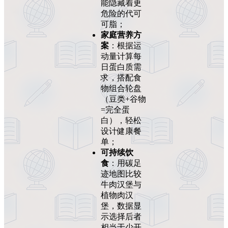
能隐藏着更
危险的代可
可脂；
家庭营养方
案
：根据运
动量计算每
日蛋白质需
求，搭配食
物组合轮盘
（豆类+谷物
=完全蛋
白），轻松
设计健康餐
单；
可持续饮
食
：用碳足
迹地图比较
牛肉汉堡与
植物肉汉
堡，数据显
示选择后者
相当于少开