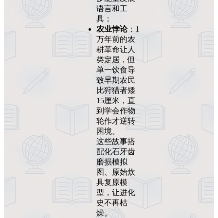
语言和工
具；
农业悖论
：1
万年前的农
耕革命让人
类定居，但
单一饮食导
致早期农民
比狩猎者矮
15厘米，直
到学会作物
轮作才逆转
困境。
这些故事搭
配化石牙齿
磨损模拟
图、原始炊
具复原模
型，让进化
史不再枯
燥。