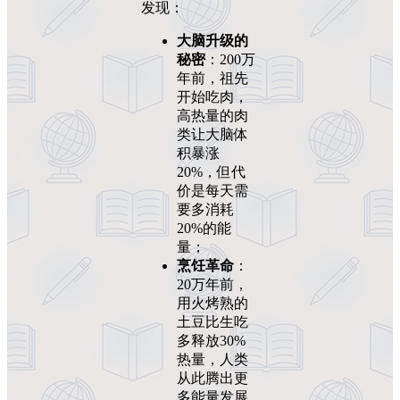
发现：
大脑升级的
秘密
：200万
年前，祖先
开始吃肉，
高热量的肉
类让大脑体
积暴涨
20%，但代
价是每天需
要多消耗
20%的能
量；
烹饪革命
：
20万年前，
用火烤熟的
土豆比生吃
多释放30%
热量，人类
从此腾出更
多能量发展