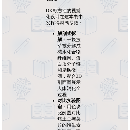
DK标志性的视觉
化设计在这本书中
发挥得淋漓尽致：
解剖式拆
解
：一块披
萨被分解成
碳水化合物
纤维网、蛋
白质分子链
和脂肪微
滴，配合3D
剖面图展示
人体消化全
过程；
对比实验图
谱
：用色块
比例图对比
烤土豆与薯
片的维生素