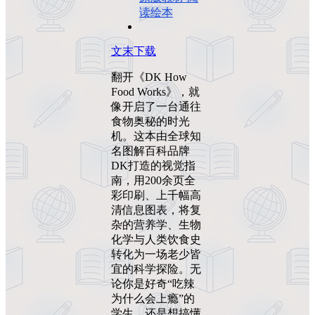
读绘本
文末下载
翻开《DK How
Food Works》，就
像开启了一台通往
食物奥秘的时光
机。这本由全球知
名图解百科品牌
DK打造的视觉指
南，用200余页全
彩印刷、上千幅高
清信息图表，将复
杂的营养学、生物
化学与人类饮食史
转化为一场老少皆
宜的科学探险。无
论你是好奇“吃辣
为什么会上瘾”的
学生，还是想搞懂