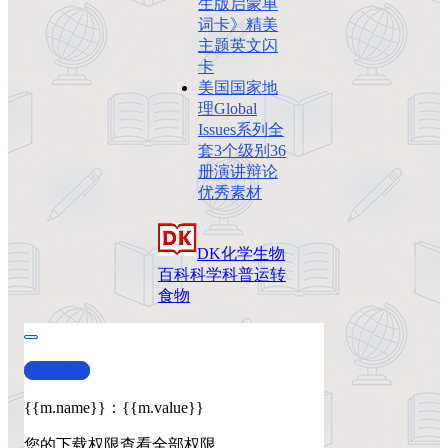
生版启蒙单
词卡》精美
主题英文闪
卡
美国国家地
理Global
Issues系列全
套3个级别36
册演讲辩论
优秀素材
DK
化学
生物
百科
科学科普
运转
食物
查看演示
{{m.name}}
：
{{m.value}}
您的下载权限
查看全部权限