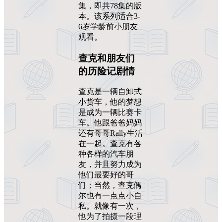
集，即共78集的版
本。该系列适合3-
6岁学龄前小朋友
观看。
查克和朋友们
的历险记剧情
查克是一辆自卸式
小货车，他的梦想
是成为一辆比赛卡
车。他跟爸爸妈妈
还有哥哥Rally生活
在一起。查克有各
种各样的汽车朋
友，并且努力成为
他们最要好的哥
们；当然，查克偶
尔也有一点点小自
私。就像有一次，
他为了拍摄一段理