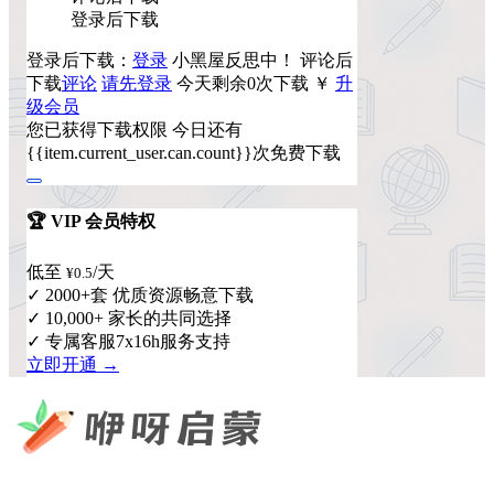
登录后下载
登录后下载：
登录
小黑屋反思中！
评论后
下载
评论
请先登录
今天剩余0次下载
￥
升
级会员
您已获得下载权限
今日还有
{{item.current_user.can.count}}次免费下载
🏆 VIP 会员特权
低至
/天
¥0.5
✓ 2000+套 优质资源畅意下载
✓ 10,000+ 家长的共同选择
✓ 专属客服7x16h服务支持
立即开通 →
咿呀启蒙 —— 专注于儿童教育资源分享，为您提供优质的绘