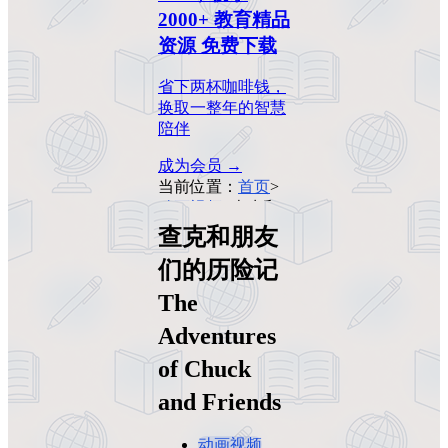
2000+ 教育精品
资源 免费下载
省下两杯咖啡钱，
换取一整年的智慧
陪伴
成为会员 →
当前位置：
首页
>
动画视频
>
查克和
朋友们的历险记
查克和朋友
The Adventures of
们的历险记
Chuck and Friends
The
Adventures
of Chuck
and Friends
动画视频