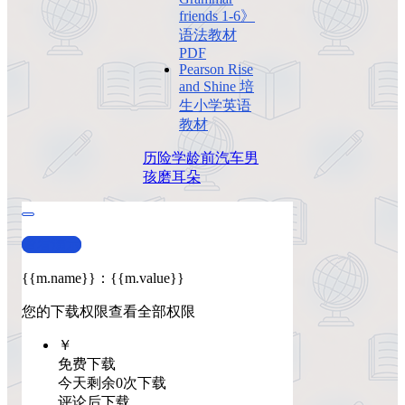
friends 1-6》
语法教材
PDF
Pearson Rise
and Shine 培
生小学英语
教材
历险
学龄前
汽车
男
孩
磨耳朵
查看演示
{{m.name}}
：
{{m.value}}
您的下载权限
查看全部权限
￥
免费下载
今天剩余0次下载
评论后下载