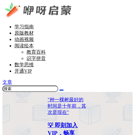
学习指南
原版教材
动画视频
阅读绘本
教育百科
识字拼音
数学思维
开通VIP
文章
"种一棵树最好的
时间是十年前，其
次是现在"
💡 即刻加入
VIP，畅享