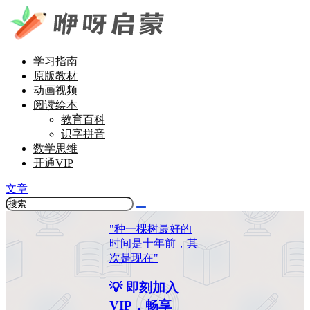
学习指南
原版教材
动画视频
阅读绘本
教育百科
识字拼音
数学思维
开通VIP
文章
"种一棵树最好的
时间是十年前，其
次是现在"
💡 即刻加入
VIP，畅享