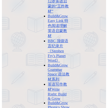
12岁英语启
蒙的“王炸教
材”
Build&Grow
Easy Link 特
色阅读理解
英语启蒙教
材
BBC 顶级语
言纪录片
《Stephen
Fry's Planet
Word》
Build&Grow
Grammar
Space 语法教
材系列
英语写作教
材Write
Right: Build
& Grow
Build&Grow
Phonics Show