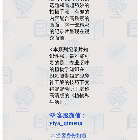
选题和高超巧妙的
拍摄手段，有趣的
内容配合高质素的
画面，将一部精彩
的纪录片呈现在观
众面前。
3.本系列纪录片知
识性强，最难能可
贵的是，专业乏味
的植物学知识在
BBC摄制组的鬼斧
神工般的技巧下变
得娓娓动听！堪称
高清版的《植物私
生活》。
💡 客服微信：
yiya_qimeng
️ ️⚠ 游客身份如遇