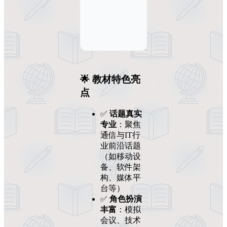
🌟 教材特色亮
点
✅
话题真实
专业
：聚焦
通信与IT行
业前沿话题
（如移动设
备、软件架
构、媒体平
台等）
✅
角色扮演
丰富
：模拟
会议、技术