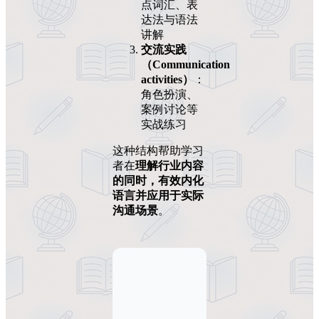
点词汇、表
达法与语法
讲解
交流实践
（Communication
activities）
：
角色扮演、
案例讨论等
实战练习
这种结构帮助学习
者在
理解行业内容
的同时，有效内化
语言并应用于实际
沟通场景
。