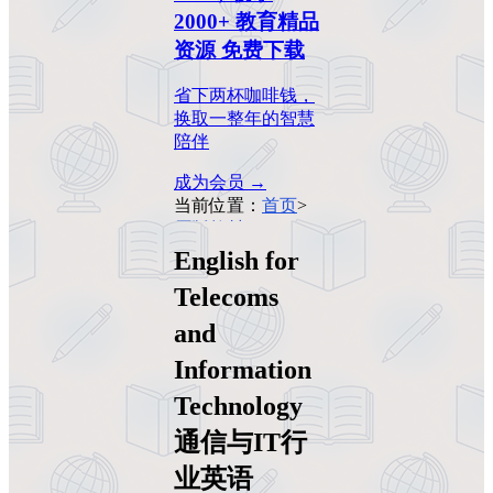
2000+ 教育精品
资源 免费下载
省下两杯咖啡钱，
换取一整年的智慧
陪伴
成为会员 →
当前位置：
首页
>
原版教材
>
English
for Telecoms and
English for
Information
Technology 通信与
Telecoms
IT行业英语
and
Information
Technology
通信与IT行
业英语