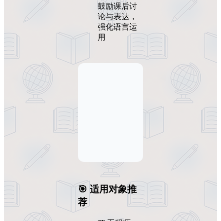
鼓励课后讨
论与表达，
强化语言运
用
🎯 适用对象推
荐