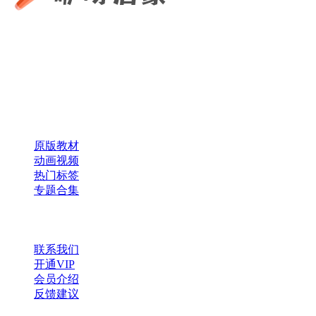
咿呀启蒙 —— 专注于儿童教育资源分享，为您提供优质的绘
本、课件、动画等学习资料。
×
扫码添加微信
快速导航
原版教材
动画视频
热门标签
专题合集
帮助与支持
联系我们
开通VIP
会员介绍
反馈建议