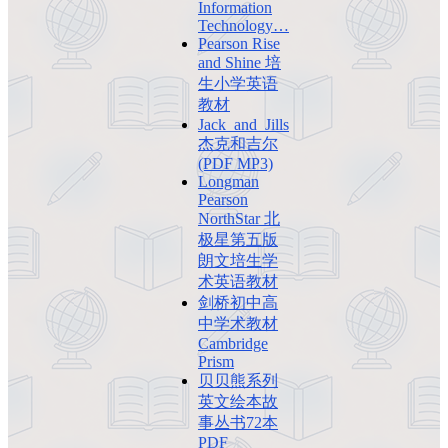
Information
Technology…
Pearson Rise
and Shine 培
生小学英语
教材
Jack_and_Jills
杰克和吉尔
(PDF MP3)
Longman
Pearson
NorthStar 北
极星第五版
朗文培生学
术英语教材
剑桥初中高
中学术教材
Cambridge
Prism
贝贝熊系列
英文绘本故
事丛书72本
PDF