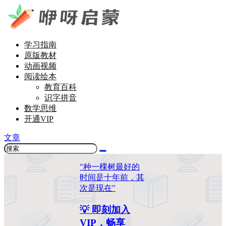
学习指南
原版教材
动画视频
阅读绘本
教育百科
识字拼音
数学思维
开通VIP
文章
"种一棵树最好的
时间是十年前，其
次是现在"
💡 即刻加入
VIP，畅享