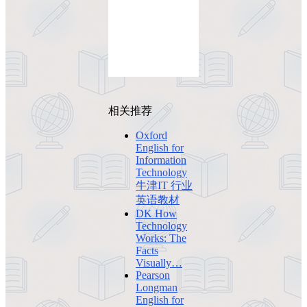
相关推荐
Oxford
English for
Information
Technology
牛津IT 行业
英语教材
DK How
Technology
Works: The
Facts
Visually…
Pearson
Longman
English for