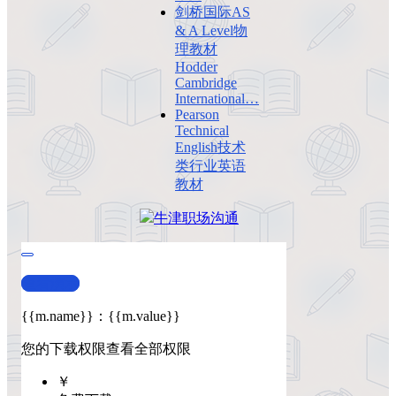
剑桥国际AS
& A Level物
理教材
Hodder
Cambridge
International…
Pearson
Technical
English技术
类行业英语
教材
牛津
职场沟通
查看演示
{{m.name}}
：
{{m.value}}
您的下载权限
查看全部权限
￥