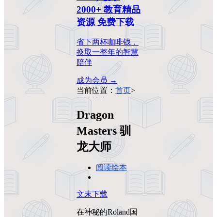
2000+ 教育精品
资源 免费下载
省下两杯咖啡钱，
换取一整年的智慧
陪伴
成为会员 →
当前位置：
首页
>
阅读绘本
>
Dragon
Masters 驯龙大师
Dragon
Masters 驯
龙大师
阅读绘本
文末下载
在神秘的Roland国