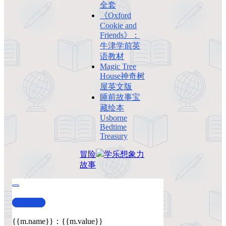
全套
《Oxford
Cookie and
Friends》：
牛津学前英
语教材
Magic Tree
House神奇树
屋英文版
睡前故事宝
藏绘本
Usborne
Bedtime
Treasury
冒险
学乐
想象力
故事
查看演示
{{m.name}}
：
{{m.value}}