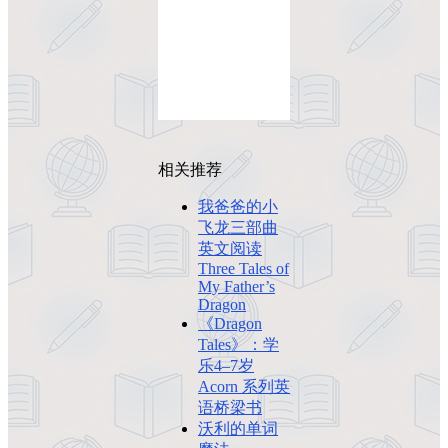
相关推荐
我爸爸的小
飞龙三部曲
英文阅读
Three Tales of
My Father’s
Dragon
《Dragon
Tales》：学
乐4–7岁
Acorn 系列英
语桥梁书
沃利的单词