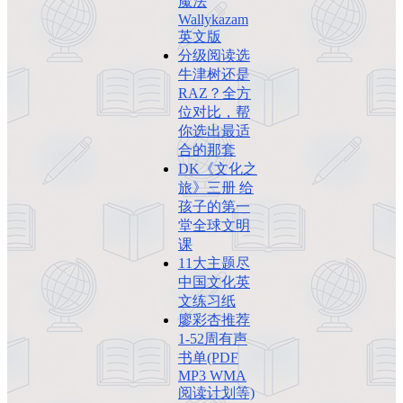
魔法
Wallykazam
英文版
分级阅读选
牛津树还是
RAZ？全方
位对比，帮
你选出最适
合的那套
DK《文化之
旅》三册 给
孩子的第一
堂全球文明
课
11大主题尽
中国文化英
文练习纸
廖彩杏推荐
1-52周有声
书单(PDF
MP3 WMA
阅读计划等)