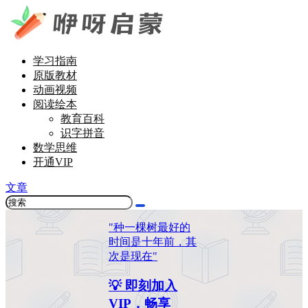
学习指南
原版教材
动画视频
阅读绘本
教育百科
识字拼音
数学思维
开通VIP
文章
"种一棵树最好的
时间是十年前，其
次是现在"
💡 即刻加入
VIP，畅享