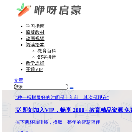
学习指南
原版教材
动画视频
阅读绘本
教育百科
识字拼音
数学思维
开通VIP
文章
"种一棵树最好的时间是十年前，其次是现在"
💡 即刻加入VIP，畅享 2000+ 教育精品资源 
省下两杯咖啡钱，换取一整年的智慧陪伴