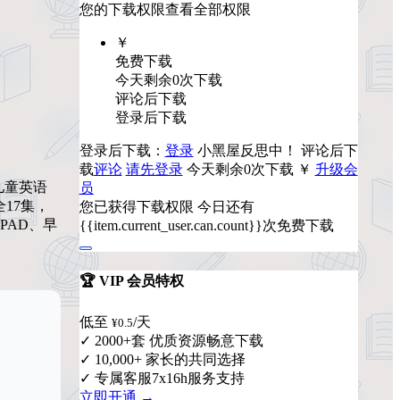
您的下载权限
查看全部权限
￥
免费下载
今天剩余0次下载
评论后下载
登录后下载
登录后下载：
登录
小黑屋反思中！
评论后下
载
评论
请先登录
今天剩余0次下载
￥
升级会
儿童英语
员
全17集，
您已获得下载权限
今日还有
PAD、早
{{item.current_user.can.count}}次免费下载
🏆 VIP 会员特权
低至
/天
¥0.5
✓ 2000+套 优质资源畅意下载
✓ 10,000+ 家长的共同选择
✓ 专属客服7x16h服务支持
立即开通 →