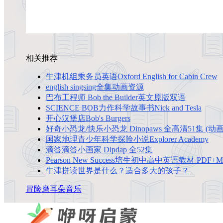
相关推荐
牛津机组乘务员英语Oxford English for Cabin Crew
english singsing全集动画资源
巴布工程师 Bob the Builder英文原版双语
SCIENCE BOB力作科学故事书Nick and Tesla
开心汉堡店Bob's Burgers
好奇小恐龙/快乐小恐龙 Dinopaws 全高清51集 (动
国家地理青少年科学探险小说Explorer Academy
滴答滴答小画家 Dipdap 全52集
Pearson New Success培生初中高中英语教材 PDF+
牛津拼读世界是什么？适合多大的孩子？
冒险
磨耳朵
音乐