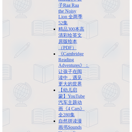
子Raa Raa
the Noisy
Lion 全两季
52集
精品300本高
清彩绘英文
原版绘本
（PDF）
《Cambridge
Reading
Adventures》：
让孩子在阅
读中，遇见
更大的世界
【幼儿启
蒙】YouTube
汽车主题动
画《4 Cars》
全280集
自然拼读漫
画书Sounds