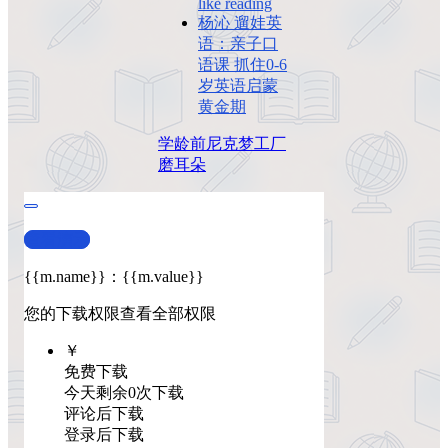
like reading
杨沁 遛娃英
语：亲子口
语课 抓住0-6
岁英语启蒙
黄金期
学龄前
尼克
梦工厂
磨耳朵
查看演示
{{m.name}}
：
{{m.value}}
您的下载权限
查看全部权限
￥
免费下载
今天剩余0次下载
评论后下载
登录后下载