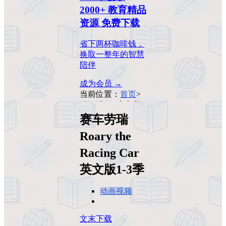
2000+ 教育精品
资源 免费下载
省下两杯咖啡钱，
换取一整年的智慧
陪伴
成为会员 →
当前位置：
首页
>
动画视频
>
赛车劳
瑞 Roary the Racing
赛车劳瑞
Car英文版1-3季
Roary the
Racing Car
英文版1-3季
动画视频
文末下载