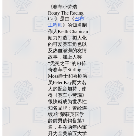
《赛车小劳瑞
Roary The Racing
Car》是由《
巴布
工程师
》的知名制
作人Keith Chapman
倾力打造，拟人化
的可爱赛车角色以
及热血澎湃的友情
故事，加上人称
“无冕之王”的F1传
奇赛车手Stirling
Moss爵士和喜剧演
员Peter Kay两大名
人的配音加持，使
得《赛车小劳瑞》
很快就成为世界性
知名品牌；曾经连
续2年荣获英国学
龄前男孩销售第1
名，并在两年内窜
升为全美前五大学