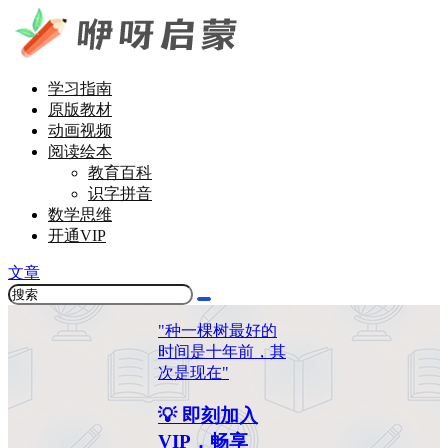
学习指南
原版教材
动画视频
阅读绘本
教育百科
识字拼音
数学思维
开通VIP
文章
"种一棵树最好的
时间是十年前，其
次是现在"
💡 即刻加入
VIP，畅享