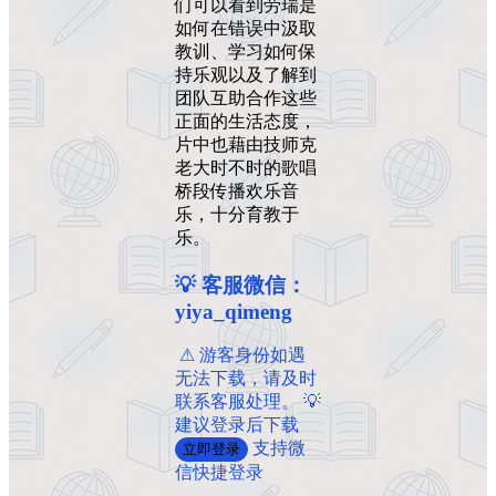
们可以看到劳瑞是
如何在错误中汲取
教训、学习如何保
持乐观以及了解到
团队互助合作这些
正面的生活态度，
片中也藉由技师克
老大时不时的歌唱
桥段传播欢乐音
乐，十分育教于
乐。
💡 客服微信：
yiya_qimeng
️ ️⚠ 游客身份如遇
无法下载，请及时
联系客服处理。 💡
建议登录后下载
支持微
立即登录
信快捷登录