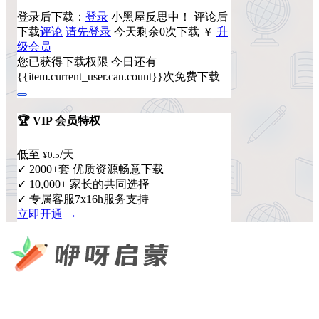
登录后下载：
登录
小黑屋反思中！
评论后
下载
评论
请先登录
今天剩余0次下载
￥
升
级会员
您已获得下载权限
今日还有
{{item.current_user.can.count}}次免费下载
🏆 VIP 会员特权
低至
/天
¥0.5
✓ 2000+套 优质资源畅意下载
✓ 10,000+ 家长的共同选择
✓ 专属客服7x16h服务支持
立即开通 →
咿呀启蒙 —— 专注于儿童教育资源分享，为您提供优质的绘
本、课件、动画等学习资料。