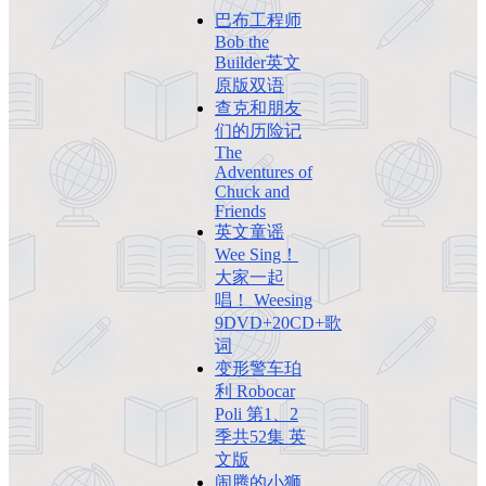
巴布工程师
Bob the
Builder英文
原版双语
查克和朋友
们的历险记
The
Adventures of
Chuck and
Friends
英文童谣
Wee Sing！
大家一起
唱！ Weesing
9DVD+20CD+歌
词
变形警车珀
利 Robocar
Poli 第1、2
季共52集 英
文版
闹腾的小狮