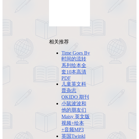
相关推荐
Time Goes By
时间的流转
系列绘本全
套10本高清
PDF
儿童英文科
普杂志
OKIDO 期刊
小鼠波波和
他的朋友们
Maisy 英文版
视频+绘本
+音频MP3
英国Twinkl