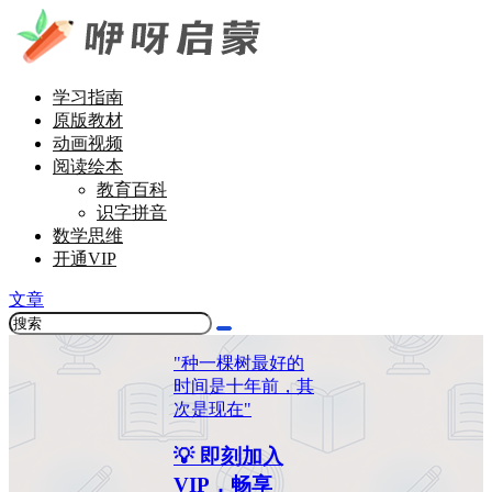
学习指南
原版教材
动画视频
阅读绘本
教育百科
识字拼音
数学思维
开通VIP
文章
"种一棵树最好的
时间是十年前，其
次是现在"
💡 即刻加入
VIP，畅享