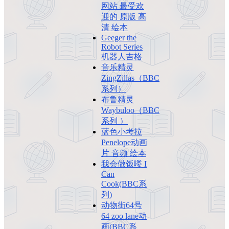
网站 最受欢
迎的 原版 高
清 绘本
Geeger the
Robot Series
机器人吉格
音乐精灵
ZingZillas（BBC
系列）
布鲁精灵
Waybuloo（BBC
系列 ）
蓝色小考拉
Penelope动画
片 音频 绘本
我会做饭喽 I
Can
Cook(BBC系
列)
动物街64号
64 zoo lane动
画(BBC系