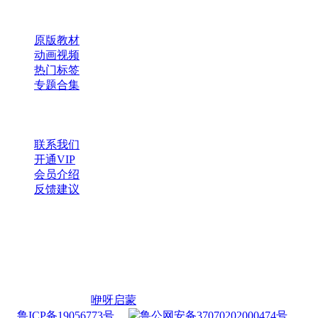
快速导航
原版教材
动画视频
热门标签
专题合集
帮助与支持
联系我们
开通VIP
会员介绍
反馈建议
微信公众号
扫一扫，获取更多资源
Copyright © 2026
咿呀启蒙
・
鲁ICP备19056773号
・
鲁公网安备37070202000474号