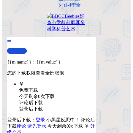
列)1-4季全
BBC
CBeebies
好
奇心
学龄前
磨耳朵
科学科普
艺术
查看演示
{{m.name}}
：
{{m.value}}
您的下载权限
查看全部权限
￥
免费下载
今天剩余0次下载
评论后下载
登录后下载
登录后下载：
登录
小黑屋反思中！
评论后
下载
评论
请先登录
今天剩余0次下载
￥
升
级会员