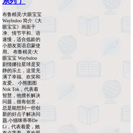
系列 ）
布鲁精灵/大眼宝宝
Waybuloo 简介《大
眼宝宝》画面干
净、情节平和、语
速慢，适合低龄的
小朋友英语启蒙使
用。 布鲁精灵/大
眼宝宝 Waybuloo
剧情娜拉星球是安
静的乐土，这里充
满了幸福、欢笑和
友爱。 小熊图图
Nok Tok，代表着
智慧，他擅长解决
问题，很有创意，
总是能想到一些创
新的好点子解决问
题.小猫咪蒂蒂De
Li，代表着爱，她
有点害羞，喜欢照