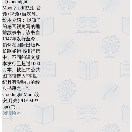
《Goodnight
Moon》pdf资源+音
频+视频+游戏等。
绘本介绍： 以孩子
的感官视角写的睡
前故事书，该书自
1947年发行至今，
仍然在国际出版界
长踞畅销书排行榜
中。不同的译文版
本发行已超过1000
万本。被纽约公共
图书馆选入“本世
纪具有影响力的经
典书籍之一”。
Goodnight Moon晚
安,月亮(PDF MP3
ppt) 书…
阅读绘本