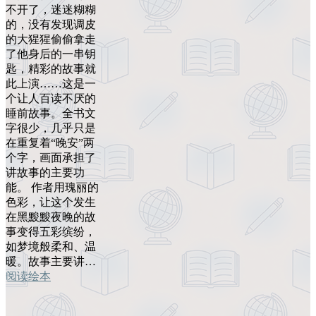
不开了，迷迷糊糊
的，没有发现调皮
的大猩猩偷偷拿走
了他身后的一串钥
匙，精彩的故事就
此上演……这是一
个让人百读不厌的
睡前故事。全书文
字很少，几乎只是
在重复着“晚安”两
个字，画面承担了
讲故事的主要功
能。 作者用瑰丽的
色彩，让这个发生
在黑黢黢夜晚的故
事变得五彩缤纷，
如梦境般柔和、温
暖。故事主要讲…
阅读绘本