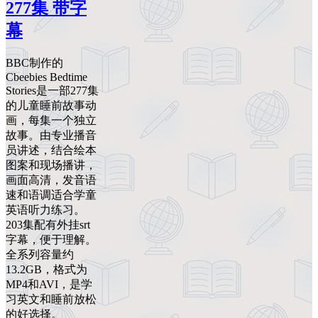
277集 带字
幕
BBC制作的
Cbeebies Bedtime
Stories是一部277集
的儿童睡前故事动
画，每集一个独立
故事。由专业播音
员讲述，结合绘本
图案和现场播讲，
画面高清，发音语
速和语调适合学童
英语听力练习。
203集配有外挂srt
字幕，便于理解。
全系列容量约
13.2GB，格式为
MP4和AVI，是学
习英文和睡前放松
的好选择。