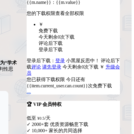
{{m.name}}
：
{{m.value}}
您的下载权限
查看全部权限
￥
免费下载
今天剩余0次下载
评论后下载
登录后下载
登录后下载：
登录
小黑屋反思中！
评论后下
为“学术
载
评论
请先登录
今天剩余0次下载
￥
升级会
判性思
员
您已获得下载权限
今日还有
{{item.current_user.can.count}}次免费下载
🏆 VIP 会员特权
低至
/天
¥0.5
✓ 2000+套 优质资源畅意下载
✓ 10,000+ 家长的共同选择