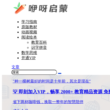
学习指南
原版教材
动画视频
阅读绘本
教育百科
识字拼音
数学思维
开通VIP
文章
"种一棵树最好的时间是十年前，其次是现在"
💡 即刻加入VIP，畅享 2000+ 教育精品资源 
省下两杯咖啡钱，换取一整年的智慧陪伴