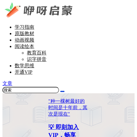
学习指南
原版教材
动画视频
阅读绘本
教育百科
识字拼音
数学思维
开通VIP
文章
"种一棵树最好的
时间是十年前，其
次是现在"
💡 即刻加入
VIP，畅享