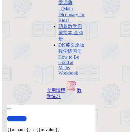
学词典
《Math
Dictionary for
Kids》
萌趣数学启
蒙绘本 全36
册
DK英文原版
数学练习册
How to Be
Good at
Maths
Workbook
实用
情境
数
学
练习
查看演示
{{m.name}}
：
{{m.value}}