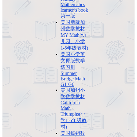
Mathematics
learner’s book
第一版
美国新版加
州数学教材
MY Math(幼
儿园、小学
1-5年级教材)
美国小学英
文原版数学
练习册
Summer
Bridge Math
G1-G6
美国加州小
学数学教材
California
Math
Triumphs(小
学1-6年级教
材)
美国畅销数