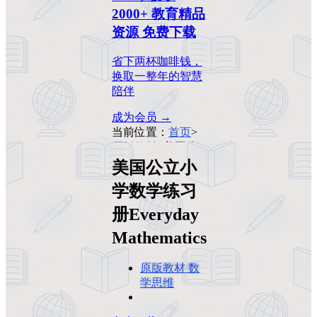
2000+ 教育精品
资源 免费下载
省下两杯咖啡钱，
换取一整年的智慧
陪伴
成为会员 →
当前位置：
首页
>
原版教材
>
美国公
立小学数学练习册
美国公立小
Everyday
学数学练习
Mathematics
册Everyday
Mathematics
原版教材
数
学思维