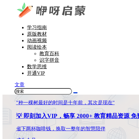
学习指南
原版教材
动画视频
阅读绘本
教育百科
识字拼音
数学思维
开通VIP
文章
"种一棵树最好的时间是十年前，其次是现在"
💡 即刻加入VIP，畅享 2000+ 教育精品资源 
省下两杯咖啡钱，换取一整年的智慧陪伴