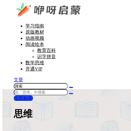
学习指南
原版教材
动画视频
阅读绘本
教育百科
识字拼音
数学思维
开通VIP
文章
全部标签
思维