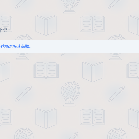
下载
享全站畅意极速获取。