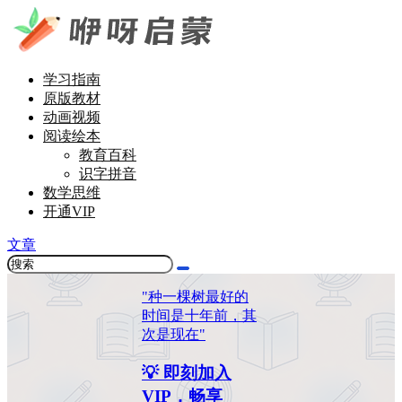
学习指南
原版教材
动画视频
阅读绘本
教育百科
识字拼音
数学思维
开通VIP
文章
"种一棵树最好的
时间是十年前，其
次是现在"
💡 即刻加入
VIP，畅享