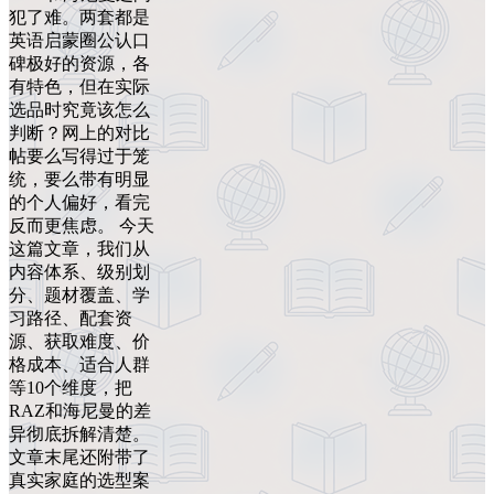
犯了难。两套都是
英语启蒙圈公认口
碑极好的资源，各
有特色，但在实际
选品时究竟该怎么
判断？网上的对比
帖要么写得过于笼
统，要么带有明显
的个人偏好，看完
反而更焦虑。 今天
这篇文章，我们从
内容体系、级别划
分、题材覆盖、学
习路径、配套资
源、获取难度、价
格成本、适合人群
等10个维度，把
RAZ和海尼曼的差
异彻底拆解清楚。
文章末尾还附带了
真实家庭的选型案