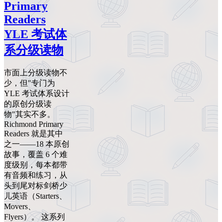
Primary
Readers
YLE 考试体
系分级读物
市面上分级读物不
少，但"专门为
YLE 考试体系设计
的原创分级读
物"其实不多。
Richmond Primary
Readers 就是其中
之一——18 本原创
故事，覆盖 6 个难
度级别，每本都带
有音频和练习，从
头到尾对标剑桥少
儿英语（Starters、
Movers、
Flyers）。 这系列