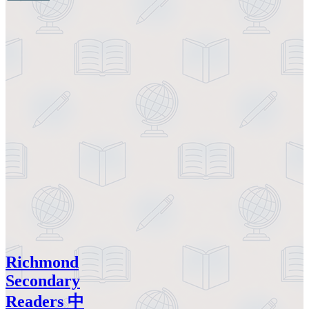
Richmond
Secondary
Readers 中