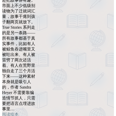
还把故事讲有趣。
市面上不少低级别
读物为了迁就词汇
量，故事干瘪到孩
子翻两页就放下。
True Stories 系列走
的是另一条路——
所有故事都基于真
实事件，比如有人
被鲸鱼吞进嘴里又
被吐出来、有人被
雷劈了两次还活
着、有人在荒野里
独自走了三个月活
下来——这种素材
本身就是吸引人
的，作者 Sandra
Heyer 不需要靠编
造情节抓人，只需
要把语言点埋进故
事里…
阅读绘本