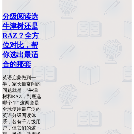
分级阅读选
牛津树还是
RAZ？全方
位对比，帮
你选出最适
合的那套
英语启蒙做到一
半，家长最常问的
问题就是："牛津
树和RAZ，到底选
哪个？" 这两套是
全球使用最广泛的
英语分级阅读体
系，各有千万级用
户，但它们的逻