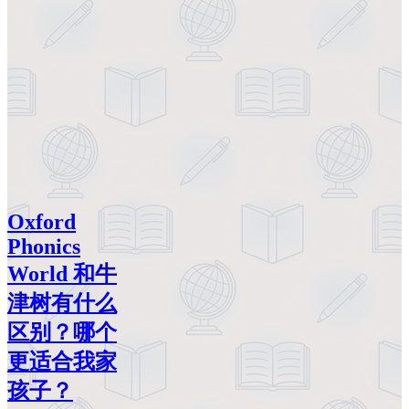
Oxford
Phonics
World 和牛
津树有什么
区别？哪个
更适合我家
孩子？