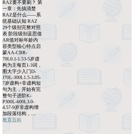
RAZ要不要刷？ 第
一章：先搞清楚
RAZ是什么——系
统基础认知 RAZ
29个级别完整对照
表 阶段级别蓝思值
AR值对标年龄内
容类型核心特点启
蒙AA-CBR-
70L0.1-1.53-5岁虚
构为主每页1-3词，
图大字少入门D-
J70L-300L1.5-3.05-
7岁虚构+非虚构短
句为主，开始有完
整句子进阶K-
P300L-600L3.0-
4.57-9岁非虚构增
加段落结构，…
教育百科