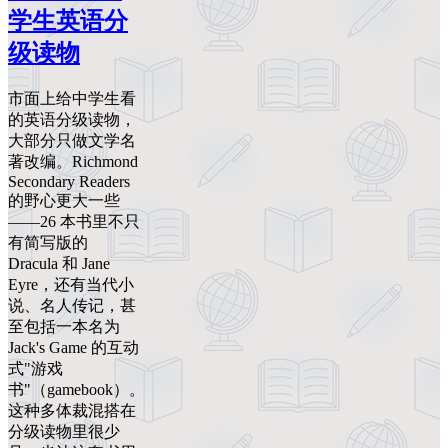
学生英语分
级读物
市面上给中学生看
的英语分级读物，
大部分只做文学名
著改编。Richmond
Secondary Readers
的野心更大一些
——26 本书里不只
有简写版的
Dracula 和 Jane
Eyre，还有当代小
说、名人传记，甚
至包括一本名为
Jack's Game 的互动
式"游戏
书"（gamebook）。
这种多体裁混搭在
分级读物里很少