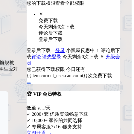
您的下载权限
查看全部权限
￥
免费下载
今天剩余0次下载
评论后下载
登录后下载
登录后下载：
登录
小黑屋反思中！
评论后下
载
评论
请先登录
今天剩余0次下载
￥
升级会
下的旗舰教
员
助学生应对
您已获得下载权限
今日还有
{{item.current_user.can.count}}次免费下载
🏆 VIP 会员特权
低至
/天
¥0.5
✓ 2000+套 优质资源畅意下载
✓ 10,000+ 家长的共同选择
✓ 专属客服7x16h服务支持
立即开通 →