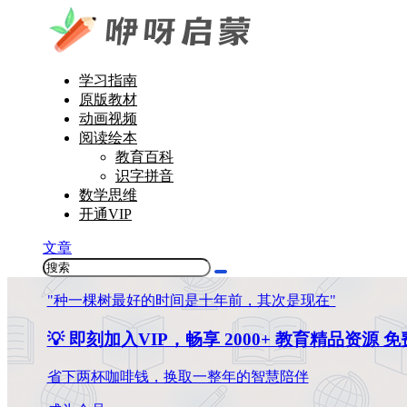
学习指南
原版教材
动画视频
阅读绘本
教育百科
识字拼音
数学思维
开通VIP
文章
"种一棵树最好的时间是十年前，其次是现在"
💡 即刻加入VIP，畅享 2000+ 教育精品资源 
省下两杯咖啡钱，换取一整年的智慧陪伴